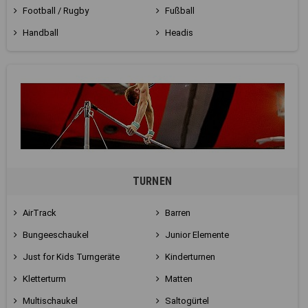
Football / Rugby
Fußball
Handball
Headis
TURNEN
AirTrack
Barren
Bungeeschaukel
Junior Elemente
Just for Kids Turngeräte
Kinderturnen
Kletterturm
Matten
Multischaukel
Saltogürtel