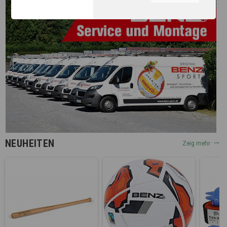
unserer Webseite, zur
Leistungsmessung sowie
zum Anzeigen relevanter
Inhalte. Durch Klicken auf
"Alles erlauben" stimmen Sie
dem Einsatz von Cookies und
ähnlichen Technologien zu
den vorgenannten Zwecken
zu. Durch Klicken auf
„Einstellungen“ können Sie
eine individuelle Auswahl
treffen und erteilte
Einwilligungen jederzeit für
die Zukunft widerrufen.
NEUHEITEN
Nähere Informationen,
Zeig mehr
insbesondere zu
Einstellungs- und
Widerspruchsmöglichkeiten,
erhalten Sie in unserer
Datenschutzerklärung
.
Sie können durch die
Navigation auf die