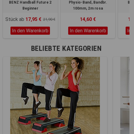
BENZ Handball Future 2
Physio-Band, Bandbr.
BEN
Beginner
100mm, 2m rosa
Stück ab
17,95 €
14,60 €
13
21,90 €
In den Warenkorb
In den Warenkorb
In
BELIEBTE KATEGORIEN