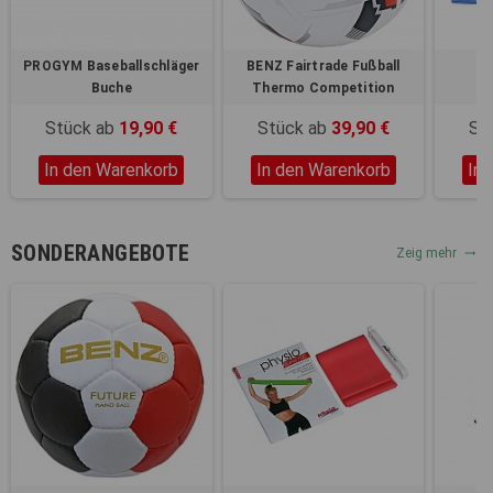
Registerkarten auf der linken
Seite alle Ihre Cookie-
Einstellungen anzupassen.
PROGYM Baseballschläger
BENZ Fairtrade Fußball
Pr
Buche
Thermo Competition
Stück ab
19,90 €
Stück ab
39,90 €
St
In den Warenkorb
In den Warenkorb
In
SONDERANGEBOTE
Zeig mehr