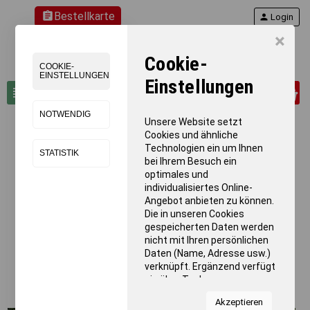
assignment
Bestellkarte
person
Login
×
Cookie-
COOKIE-
EINSTELLUNGEN
Einstellungen
0
view_headline
search
NOTWENDIG
Unsere Website setzt
Cookies und ähnliche
Technologien ein um Ihnen
STATISTIK
bei Ihrem Besuch ein
optimales und
individualisiertes Online-
Angebot anbieten zu können.
Die in unseren Cookies
gespeicherten Daten werden
nicht mit Ihren persönlichen
Daten (Name, Adresse usw.)
verknüpft. Ergänzend verfügt
sie über Tools von
Kooperationspartnern für
Akzeptieren
Statistiken zur Nutzung