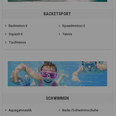
RACKETSPORT
Badminton II
Speedminton II
Squash II
Tennis
Tischtennis
SCHWIMMEN
Aquagymnastik
Bade-/Schwimmschuhe