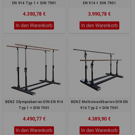
Registerkarten auf der linken
EN 914 Typ 1 + DIN 7901
EN 914 + DIN 7901
Seite alle Ihre Cookie-
Einstellungen anzupassen.
4.390,78 €
3.990,78 €
In den Warenkorb
In den Warenkorb
BENZ Olympiabarren DIN EN 914
BENZ Mehrzweckbarren DIN EN
Typ 1 + DIN 7901
914 Typ 2 + DIN 7901
4.490,77 €
4.389,90 €
In den Warenkorb
In den Warenkorb