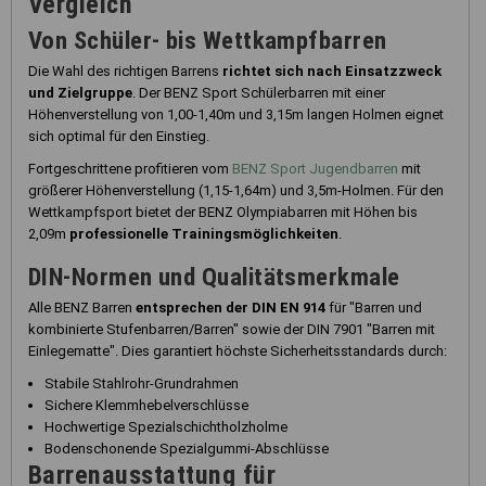
Vergleich
Von Schüler- bis Wettkampfbarren
Die Wahl des richtigen Barrens
richtet sich nach Einsatzzweck
und Zielgruppe
. Der BENZ Sport Schülerbarren mit einer
Höhenverstellung von 1,00-1,40m und 3,15m langen Holmen eignet
sich optimal für den Einstieg.
Fortgeschrittene profitieren vom
BENZ Sport Jugendbarren
mit
größerer Höhenverstellung (1,15-1,64m) und 3,5m-Holmen. Für den
Wettkampfsport bietet der BENZ Olympiabarren mit Höhen bis
2,09m
professionelle Trainingsmöglichkeiten
.
DIN-Normen und Qualitätsmerkmale
Alle BENZ Barren
entsprechen der DIN EN 914
für "Barren und
kombinierte Stufenbarren/Barren" sowie der DIN 7901 "Barren mit
Einlegematte". Dies garantiert höchste Sicherheitsstandards durch:
Stabile Stahlrohr-Grundrahmen
Sichere Klemmhebelverschlüsse
Hochwertige Spezialschichtholzholme
Bodenschonende Spezialgummi-Abschlüsse
Barrenausstattung für