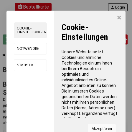
assignment
Bestellkarte
person
Login
×
Cookie-
COOKIE-
EINSTELLUNGEN
Einstellungen
0
view_headline
search
NOTWENDIG
Unsere Website setzt
chevron_right
chevron_right
Turnen
Barren
Cookies und ähnliche
Technologien ein um Ihnen
STATISTIK
Barren
bei Ihrem Besuch ein
optimales und
individualisiertes Online-
Barren: Turngeräte nach DIN-Norm für
Angebot anbieten zu können.
Schule & Verein
Die in unseren Cookies
gespeicherten Daten werden
Die Original BENZ-Barren, auch als Parallelbarren bekannt, gehören seit
nicht mit Ihren persönlichen
jeher zur
Standardausstattung jeder Sporthalle
. Von fahrbaren
Daten (Name, Adresse usw.)
mobilen Barren mit erhöhter Standsicherheit bis zu Wettkampfbarren für
verknüpft. Ergänzend verfügt
internationale Veranstaltungen -
unser Sortiment deckt jeden Bedarf
sie über Tools von
ab
.
Kooperationspartnern für
Akzeptieren
Statistiken zur Nutzung
Der
BENZ Sport Schülerbarren
überzeugt durch seine altersgerechte