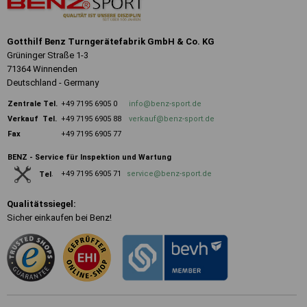
Gotthilf Benz Turngerätefabrik GmbH & Co. KG
Grüninger Straße 1-3
71364 Winnenden
Deutschland - Germany
Zentrale
Tel.
+49 7195 6905 0
info@benz-sport.de
Verkauf Tel.
+49 7195 6905 88
verkauf@benz-sport.de
Fax
+49 7195 6905 77
BENZ - Service für Inspektion und Wartung
+49 7195 6905 71
service@benz-sport.de
Tel
.
Qualitätssiegel:
Sicher einkaufen bei Benz!