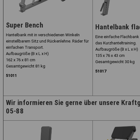
Super Bench
Hantelbank fla
Hantelbank mit in verschiedenen Winkeln
Eine einfache Flachbank 
einstellbarem Sitz und Rückenlehne. Räder für
das Kurzhanteltraining.
einfachen Transport.
Aufbaugröße (B x L x H)
Aufbaugröße (B x L x H)
135 x 76 x 43 cm
162 x 76 x 81 cm
Gesamtgewicht 30 kg
Gesamtgewicht 81 kg
51017
51011
Wir informieren Sie gerne über unsere Kraftg
05-88