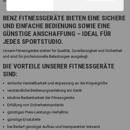
die mit ansprechendem, frischen Design punktet.
unserer Webseite, zur
Leistungsmessung sowie
zum Anzeigen relevanter
BENZ FITNESSGERÄTE BIETEN EINE SICHERE
Inhalte. Durch Klicken auf
UND EINFACHE BEDIENUNG SOWIE EINE
"Alles erlauben" stimmen Sie
dem Einsatz von Cookies und
GÜNSTIGE ANSCHAFFUNG – IDEAL FÜR
ähnlichen Technologien zu
JEDES SPORTSTUDIO.
den vorgenannten Zwecken
zu. Durch Klicken auf
Unsere Fitnessgeräte stehen für Qualität, Zuverlässigkeit und Sicherheit
„Einstellungen“ können Sie
und sind für professionelle Belastungen ausgelegt.
eine individuelle Auswahl
treffen und erteilte
DIE VORTEILE UNSERER FITNESSGERÄTE
Einwilligungen jederzeit für
SIND:
die Zukunft widerrufen.
Nähere Informationen,
einfache Verstellbarkeit und Anpassung an die Körpergröße
insbesondere zu
verständliche Bedienungsanleitung am Gerät
Einstellungs- und
Widerspruchsmöglichkeiten,
intuitive Bedienbarkeit der Fitnessgeräte
erhalten Sie in unserer
Erfüllung von Sicherheitstandards
Datenschutzerklärung
.
günstiges Preis-Leistungs-Verhältnis
günstige Ersatzteile
Sie können durch die
Navigation auf die
bei Bedarf günstiger Aufbau und transparenter Versand