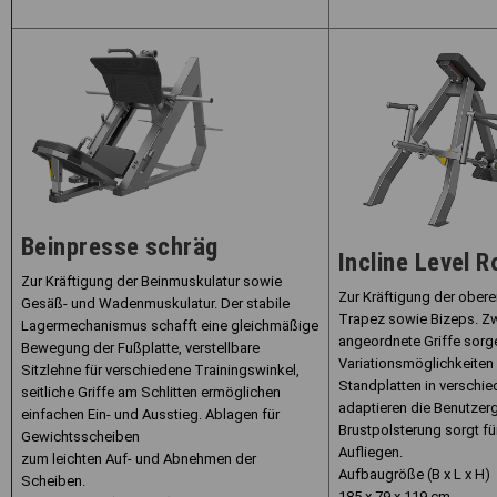
Beinpresse schräg
Incline Level 
Zur Kräftigung der Beinmuskulatur sowie
Zur Kräftigung der obere
Gesäß- und Wadenmuskulatur. Der stabile
Trapez sowie Bizeps. Zw
Lagermechanismus schafft eine gleichmäßige
angeordnete Griffe sorg
Bewegung der Fußplatte, verstellbare
Variationsmöglichkeiten
Sitzlehne für verschiedene Trainingswinkel,
Standplatten in verschi
seitliche Griffe am Schlitten ermöglichen
adaptieren die Benutzer
einfachen Ein- und Ausstieg. Ablagen für
Brustpolsterung sorgt fü
Gewichtsscheiben
Aufliegen.
zum leichten Auf- und Abnehmen der
Aufbaugröße (B x L x H)
Scheiben.
185 x 79 x 119 cm