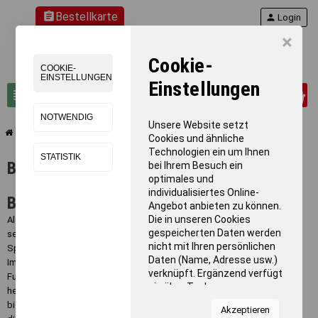
assignment
Bestellkarte
person
Login
×
Cookie-
COOKIE-
EINSTELLUNGEN
Einstellungen
0
view_headline
search
NOTWENDIG
Unsere Website setzt
chevron_right
BENZ Hantelbänke & Hantelständer
Cookies und ähnliche
Technologien ein um Ihnen
STATISTIK
BENZ Hantelbänke & Hantelständer
bei Ihrem Besuch ein
optimales und
individualisiertes Online-
BENZ Hantelbänke & Hantelablagen
Angebot anbieten zu können.
Die in unseren Cookies
Als führender Sportgerätehersteller in Deutschland realisiert BENZ mit
gespeicherten Daten werden
seinen multifunktionalen Sportgeräten hochwertige und nachhaltige
nicht mit Ihren persönlichen
Sportanlagen – bewährt im Schul-, Breiten und Spitzensport.
Daten (Name, Adresse usw.)
Im Fitnessbereich bietet BENZ hochwertige Trainingsgeräte mit guter
verknüpft. Ergänzend verfügt
Funktionalität für Ihr Sportstudio oder Ihren Trainingsraum zu einem
sie über Tools von
hervorragenden Preis-Leistungsverhältnis. Die zertifizierte BENZ Serie
Kooperationspartnern für
bietet eine einfach zu handhabende und sicher funktionierende Technik,
Akzeptieren
Statistiken zur Nutzung