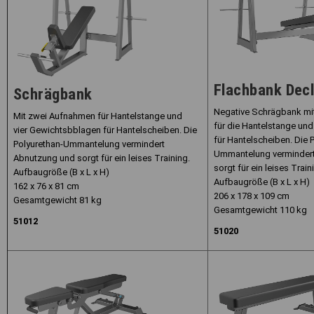
Flachbank Decl
Schrägbank
Negative Schrägbank mi
Mit zwei Aufnahmen für Hantelstange und
für die Hantelstange un
vier Gewichtsbblagen für Hantelscheiben. Die
für Hantelscheiben. Die 
Polyurethan-Ummantelung vermindert
Ummantelung verminder
Abnutzung und sorgt für ein leises Training.
sorgt für ein leises Train
Aufbaugröße (B x L x H)
Aufbaugröße (B x L x H)
162 x 76 x 81 cm
206 x 178 x 109 cm
Gesamtgewicht 81 kg
Gesamtgewicht 110 kg
51012
51020