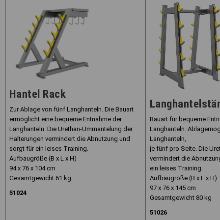
Hantel Rack
Langhantelstä
Zur Ablage von fünf Langhanteln. Die Bauart
Bauart für bequeme Ent
ermöglicht eine bequeme Entnahme der
Langhanteln. Ablagemögl
Langhanteln. Die Urethan-Ummantelung der
Langhanteln,
Halterungen vermindert die Abnutzung und
je fünf pro Seite. Die 
sorgt für ein leises Training.
vermindert die Abnutzung
Aufbaugröße (B x L x H)
ein leises Training.
94 x 76 x 104 cm
Aufbaugröße (B x L x H)
Gesamtgewicht 61 kg
97 x 76 x 145 cm
51024
Gesamtgewicht 80 kg
51026