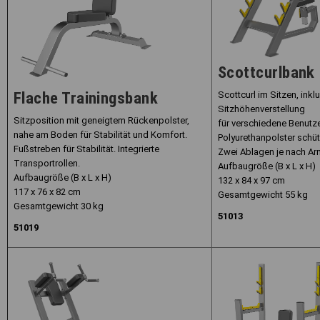
Scottcurlbank
Flache Trainingsbank
Scottcurl im Sitzen, inkl
Sitzhöhenverstellung
Sitzposition mit geneigtem Rückenpolster,
für verschiedene Benut
nahe am Boden für Stabilität und Komfort.
Polyurethanpolster schu
Fußstreben für Stabilität. Integrierte
Zwei Ablagen je nach Ar
Transportrollen.
Aufbaugröße (B x L x H)
Aufbaugröße (B x L x H)
132 x 84 x 97 cm
117 x 76 x 82 cm
Gesamtgewicht 55 kg
Gesamtgewicht 30 kg
51013
51019