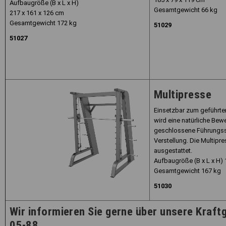
Aufbaugröße (B x L x H)
Gesamtgewicht 66 kg
217 x 161 x 126 cm
Gesamtgewicht 172 kg
51029
51027
Multipresse
Einsetzbar zum geführte
wird eine natürliche Be
geschlossene Führungssc
Verstellung. Die Multip
ausgestattet.
Aufbaugröße (B x L x H) 
Gesamtgewicht 167 kg
51030
Wir informieren Sie gerne über unsere Kraftg
05-88