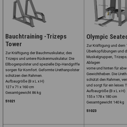
Bauchtraining -Trizeps
Olympic Seate
Tower
Zur Kräftigung und dem 
Überkopfübungen und de
Zur Kräftigung der Bauchmuskulatur, des
Muskelgruppen, Trizeps,
Trizeps und untere Rückenmuskulatur. Die
Ablagen
Ellbogenpolster und spezielle Dip-Handgriffe
vorne und hinten für ab
sorgen für Komfort. Geformte Urethanpolster
Gewichtheben. Die Ure
schützen den Rahmen.
schützt den Rahmen, ve
Aufbaugröße (B x L x H)
und sorgt für ein leises T
127 x 71 x 160 cm
Aufbaugröße (B x L x H)
Gesamtgewicht 86 kg
155 x 178 x 180 cm
51021
Gesamtgewicht 140 kg
51023