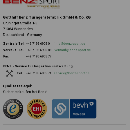
Gotthilf Benz Turngerätefabrik GmbH & Co. KG
Grüninger Straße 1-3
71364 Winnenden
Deutschland - Germany
Zentrale
Tel.
+49 7195 6905 0
info@benz-sport.de
Verkauf Tel.
+49 7195 6905 88
verkauf@benz-sport.de
Fax
+49 7195 6905 77
BENZ - Service für Inspektion und Wartung
+49 7195 6905 71
service@benz-sport.de
Tel
.
Qualitätssiegel:
Sicher einkaufen bei Benz!