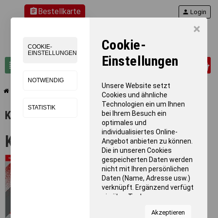
assignment
Bestellkarte
person
Login
×
Cookie-
COOKIE-
EINSTELLUNGEN
Einstellungen
0
view_headline
search
NOTWENDIG
Unsere Website setzt
chevron_right
Kataloge & Downloadbereich
Cookies und ähnliche
Technologien ein um Ihnen
STATISTIK
Kataloge & Downloadbereich
bei Ihrem Besuch ein
optimales und
individualisiertes Online-
Kataloge
Angebot anbieten zu können.
Die in unseren Cookies
Hauptkatalog
gespeicherten Daten werden
nicht mit Ihren persönlichen
2022/23
Daten (Name, Adresse usw.)
verknüpft. Ergänzend verfügt
sie über Tools von
Kooperationspartnern für
Akzeptieren
Statistiken zur Nutzung