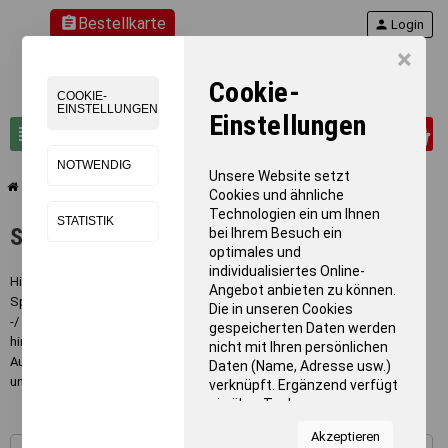
assignment
Bestellkarte
person
Login
×
Cookie-
COOKIE-
EINSTELLUNGEN
Einstellungen
0
view_headline
search
NOTWENDIG
Unsere Website setzt
chevron_right
chevron_right
Turnen
Sprungtische
Cookies und ähnliche
Technologien ein um Ihnen
STATISTIK
Sprungtische
bei Ihrem Besuch ein
optimales und
individualisiertes Online-
Hier findet sich für jede Anforderung und jeden Sportler der passende
Angebot anbieten zu können.
Sprungtisch für den Einsatz im Geräteturnen. Optimal für Hobby- / Verein
Die in unseren Cookies
-/ oder Breitensport geeignete Tische für das anspruchsvolle Turnen bis
gespeicherten Daten werden
hin zum Einsatz im Wettkampf. Sprungtische in allen Arten und
nicht mit Ihren persönlichen
Ausführungen inklusive des passenden Zubehörs für die Aufbewahrung
Daten (Name, Adresse usw.)
und Einlagerung des Sportgeräts.
verknüpft. Ergänzend verfügt
sie über Tools von
Kooperationspartnern für
Akzeptieren
Statistiken zur Nutzung