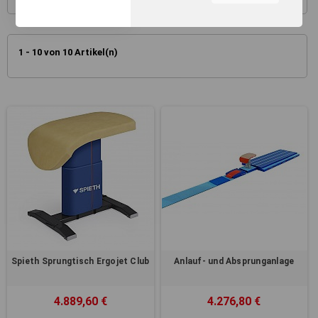
unserer Webseite, zur
Leistungsmessung sowie
zum Anzeigen relevanter
Inhalte. Durch Klicken auf
1 - 10 von 10 Artikel(n)
"Alles erlauben" stimmen Sie
dem Einsatz von Cookies und
ähnlichen Technologien zu
den vorgenannten Zwecken
zu. Durch Klicken auf
„Einstellungen“ können Sie
eine individuelle Auswahl
treffen und erteilte
Einwilligungen jederzeit für
die Zukunft widerrufen.
Nähere Informationen,
insbesondere zu
Einstellungs- und
Widerspruchsmöglichkeiten,
erhalten Sie in unserer
Spieth Sprungtisch Ergojet Club
Anlauf- und Absprunganlage
Datenschutzerklärung
.
Sie können durch die
4.889,60 €
4.276,80 €
Navigation auf die