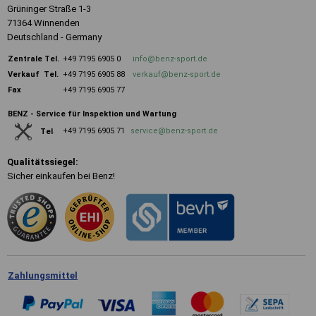
Grüninger Straße 1-3
71364 Winnenden
Deutschland - Germany
Zentrale
Tel.
+49 7195 6905 0
info@benz-sport.de
Verkauf Tel.
+49 7195 6905 88
verkauf@benz-sport.de
Fax
+49 7195 6905 77
BENZ - Service für Inspektion und Wartung
+49 7195 6905 71
service@benz-sport.de
Tel
.
Qualitätssiegel:
Sicher einkaufen bei Benz!
Zahlungsmittel