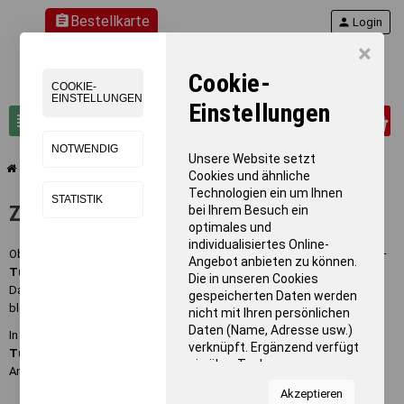
assignment
Bestellkarte
person
Login
×
Cookie-
COOKIE-
EINSTELLUNGEN
Einstellungen
0
view_headline
search
NOTWENDIG
Unsere Website setzt
chevron_right
chevron_right
Turnen
Zubehör - Turnen
Cookies und ähnliche
Technologien ein um Ihnen
STATISTIK
Zubehör - Turnen
bei Ihrem Besuch ein
optimales und
individualisiertes Online-
Ob im Schulsport, Vereinstraining oder in der professionellen Turnhalle –
Angebot anbieten zu können.
Turnmatten sind essenziell für sicheres und effektives Training
.
Die in unseren Cookies
Damit diese Matten ihre Funktion optimal erfüllen und lange haltbar
gespeicherten Daten werden
bleiben, ist
das richtige Zubehör entscheidend
.
nicht mit Ihren persönlichen
Daten (Name, Adresse usw.)
In dieser Kategorie finden Sie
praktisches und hochwertiges
verknüpft. Ergänzend verfügt
Turnmatten-Zubehör
wie Haltegurte für Weichbodenmatten sowie
sie über Tools von
Anti-Rutsch-Unterlagen zur sicheren Fixierung.
Kooperationspartnern für
Akzeptieren
Statistiken zur Nutzung