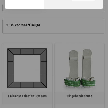
unserer Webseite, zur
Leistungsmessung sowie
zum Anzeigen relevanter
Inhalte. Durch Klicken auf
"Alles erlauben" stimmen Sie
1 - 23 von 23 Artikel(n)
dem Einsatz von Cookies und
ähnlichen Technologien zu
den vorgenannten Zwecken
zu. Durch Klicken auf
„Einstellungen“ können Sie
eine individuelle Auswahl
treffen und erteilte
Einwilligungen jederzeit für
die Zukunft widerrufen.
Nähere Informationen,
insbesondere zu
Einstellungs- und
Widerspruchsmöglichkeiten,
erhalten Sie in unserer
Datenschutzerklärung
.
Fallschutzplatten-System
Ringehandschutz
Sie können durch die
Navigation auf die