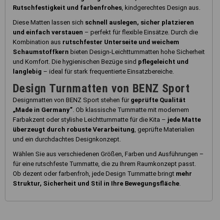
Rutschfestigkeit und farbenfrohes
, kindgerechtes Design aus.
Diese Matten lassen sich
schnell auslegen, sicher platzieren
und einfach verstauen
– perfekt für flexible Einsätze. Durch die
Kombination aus
rutschfester Unterseite und weichem
Schaumstoffkern
bieten Design-Leichtturnmatten hohe Sicherheit
und Komfort. Die hygienischen Bezüge sind
pflegeleicht und
langlebig
– ideal für stark frequentierte Einsatzbereiche.
Design Turnmatten von BENZ Sport
Designmatten von BENZ Sport stehen für
geprüfte Qualität
„Made in Germany“
. Ob klassische Turnmatte mit modernem
Farbakzent oder stylishe Leichtturnmatte für die Kita –
jede Matte
überzeugt durch robuste Verarbeitung
, geprüfte Materialien
und ein durchdachtes Designkonzept.
Wählen Sie aus verschiedenen Größen, Farben und Ausführungen –
für eine rutschfeste Turnmatte, die zu Ihrem Raumkonzept passt.
Ob dezent oder farbenfroh, jede Design Turnmatte bringt
mehr
Struktur, Sicherheit und Stil in Ihre Bewegungsfläche
.