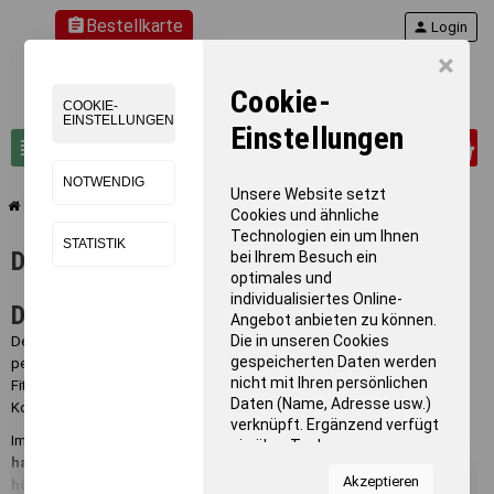
assignment
Bestellkarte
person
Login
×
Cookie-
COOKIE-
EINSTELLUNGEN
Einstellungen
0
view_headline
search
NOTWENDIG
Unsere Website setzt
chevron_right
chevron_right
chevron_right
Turnen
Matten
Design-Matten
Cookies und ähnliche
Technologien ein um Ihnen
STATISTIK
Design-Matten
bei Ihrem Besuch ein
optimales und
individualisiertes Online-
Design-Turnmatten mit tollen Motiven
Angebot anbieten zu können.
Die in unseren Cookies
Design-Turnmatten
verbinden Funktionalität mit moderner Optik
–
gespeicherten Daten werden
perfekt für Schulen, Kitas, Therapieeinrichtungen oder stylishe
nicht mit Ihren persönlichen
Fitnessräume. Sie bringen Farbe und Ästhetik in die Halle, ohne
Daten (Name, Adresse usw.)
Kompromisse bei Sicherheit oder Qualität einzugehen.
verknüpft. Ergänzend verfügt
Im Sortiment von BENZ Sport finden Sie Design-Matten, die sich
sie über Tools von
harmonisch in jedes Raumkonzept
einfügen und gleichzeitig
Kooperationspartnern für
Akzeptieren
höchsten Ansprüchen
im Sport- und Bewegungsbereich gerecht
Statistiken zur Nutzung