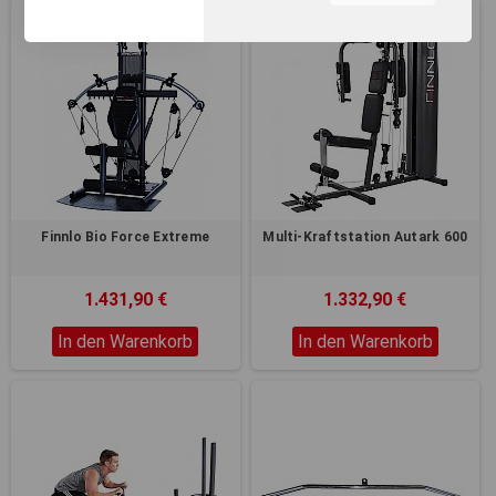
unserer Webseite, zur
Leistungsmessung sowie
zum Anzeigen relevanter
Inhalte. Durch Klicken auf
"Alles erlauben" stimmen Sie
dem Einsatz von Cookies und
ähnlichen Technologien zu
den vorgenannten Zwecken
zu. Durch Klicken auf
„Einstellungen“ können Sie
eine individuelle Auswahl
Finnlo Bio Force Extreme
Multi-Kraftstation Autark 600
treffen und erteilte
Einwilligungen jederzeit für
die Zukunft widerrufen.
1.431,90 €
1.332,90 €
Nähere Informationen,
insbesondere zu
In den Warenkorb
In den Warenkorb
Einstellungs- und
Widerspruchsmöglichkeiten,
erhalten Sie in unserer
Datenschutzerklärung
.
Sie können durch die
Navigation auf die