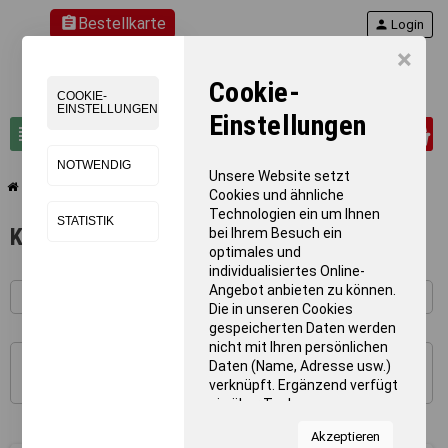
assignment
Bestellkarte
person
Login
×
Cookie-
COOKIE-
EINSTELLUNGEN
Einstellungen
0
view_headline
search
NOTWENDIG
Unsere Website setzt
chevron_right
chevron_right
Fitness / Kraft
Kraftgeräte
Cookies und ähnliche
Technologien ein um Ihnen
STATISTIK
Kraftgeräte
bei Ihrem Besuch ein
optimales und
individualisiertes Online-
Angebot anbieten zu können.
Die in unseren Cookies
gespeicherten Daten werden
nicht mit Ihren persönlichen
Daten (Name, Adresse usw.)
1 - 22 von 22 Artikel(n)
verknüpft. Ergänzend verfügt
sie über Tools von
Kooperationspartnern für
Akzeptieren
Statistiken zur Nutzung