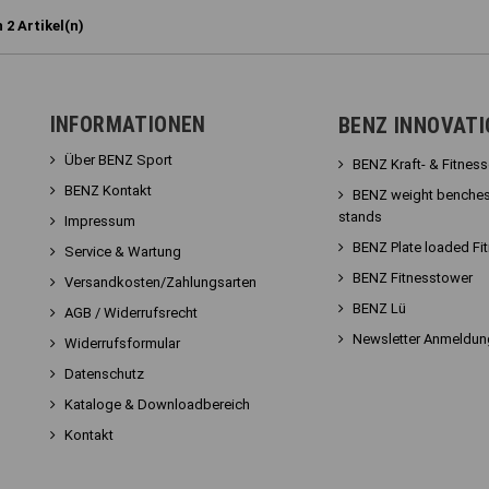
n 2 Artikel(n)
INFORMATIONEN
BENZ INNOVAT
Über BENZ Sport
BENZ Kraft- & Fitnes
BENZ Kontakt
BENZ weight benches
stands
Impressum
BENZ Plate loaded Fi
Service & Wartung
BENZ Fitnesstower
Versandkosten/Zahlungsarten
BENZ Lü
AGB / Widerrufsrecht
Newsletter Anmeldun
Widerrufsformular
Datenschutz
Kataloge & Downloadbereich
Kontakt