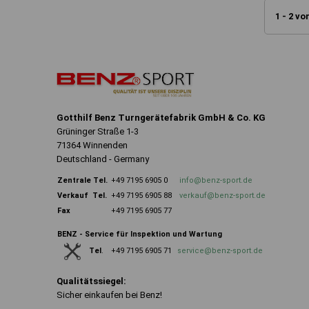
1 - 2 vo
Gotthilf Benz Turngerätefabrik GmbH & Co. KG
Grüninger Straße 1-3
71364 Winnenden
Deutschland - Germany
Zentrale
Tel.
+49 7195 6905 0
info@benz-sport.de
Verkauf Tel.
+49 7195 6905 88
verkauf@benz-sport.de
Fax
+49 7195 6905 77
BENZ - Service für Inspektion und Wartung
+49 7195 6905 71
service@benz-sport.de
Tel
.
Qualitätssiegel:
Sicher einkaufen bei Benz!