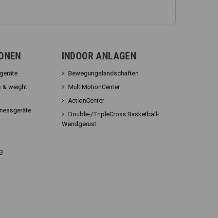
IONEN
INDOOR ANLAGEN
sgeräte
Bewegungslandschaften
 & weight
MultiMotionCenter
ActionCenter
tnessgeräte
Double-/TripleCross Basketball-
Wandgerüst
g