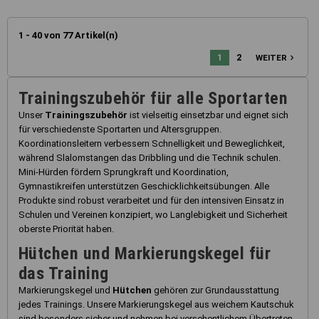
1 - 40 von 77 Artikel(n)
1
2
navigate_next
WEITER
Trainingszubehör für alle Sportarten
Unser
Trainingszubehör
ist vielseitig einsetzbar und eignet sich
für verschiedenste Sportarten und Altersgruppen.
Koordinationsleitern verbessern Schnelligkeit und Beweglichkeit,
während Slalomstangen das Dribbling und die Technik schulen.
Mini-Hürden fördern Sprungkraft und Koordination,
Gymnastikreifen unterstützen Geschicklichkeitsübungen. Alle
Produkte sind robust verarbeitet und für den intensiven Einsatz in
Schulen und Vereinen konzipiert, wo Langlebigkeit und Sicherheit
oberste Priorität haben.
Hütchen und Markierungskegel für
das Training
Markierungskegel und
Hütchen
gehören zur Grundausstattung
jedes Trainings. Unsere Markierungskegel aus weichem Kautschuk
sind besonders sicher und nehmen bei versehentlichem Übertreten