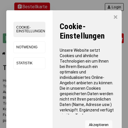
assignment
Bestellkarte
person
Login
×
Cookie-
COOKIE-
EINSTELLUNGEN
Einstellungen
0
view_headline
search
NOTWENDIG
Unsere Website setzt
chevron_right
chevron_right
Teamsport
Trainingszubehör
Cookies und ähnliche
Technologien ein um Ihnen
STATISTIK
Trainingszubehör
bei Ihrem Besuch ein
optimales und
individualisiertes Online-
Hochwertiges
Trainingszubehör
ist unverzichtbar für effektives
Angebot anbieten zu können.
Training in allen Sportarten. Bei BENZ Sport finden Sie eine umfassende
Die in unseren Cookies
Auswahl an professionellem Equipment für Vereine, Schulen und
gespeicherten Daten werden
Bildungseinrichtungen. Unser Sortiment umfasst über 79 verschiedene
nicht mit Ihren persönlichen
Trainingsartikel - von klassischen Markierungskegeln und Hütchen über
Daten (Name, Adresse usw.)
Koordinationsleitern bis hin zu speziellen Bodenmarkierungen. Ob für
verknüpft. Ergänzend verfügt
Fußballtraining, Schulsport oder Koordinationsübungen - wir haben das
sie über Tools von
passende Zubehör für jeden Trainingsbereich.
Kooperationspartnern für
Akzeptieren
Statistiken zur Nutzung