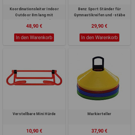
Koordinationsleiter Indoor
Benz Sport Ständer für
Outdoor 8m lang mit
Gymnastikreifen und -stäbe
Saugnäpfen und Outdoor
48,90 €
29,90 €
Nägeln
In den Warenkorb
In den Warenkorb
Verstellbare Mini Hürde
Markierteller
10,90 €
37,90 €