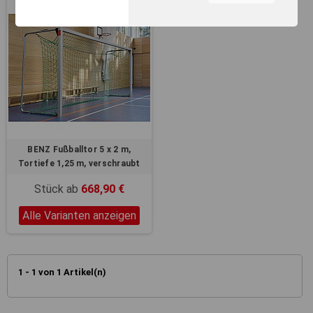
unserer Webseite, zur
Leistungsmessung sowie
zum Anzeigen relevanter
Inhalte. Durch Klicken auf
"Alles erlauben" stimmen Sie
dem Einsatz von Cookies und
ähnlichen Technologien zu
den vorgenannten Zwecken
zu. Durch Klicken auf
„Einstellungen“ können Sie
eine individuelle Auswahl
BENZ Fußballtor 5 x 2 m,
treffen und erteilte
Tortiefe 1,25 m, verschraubt
Einwilligungen jederzeit für
die Zukunft widerrufen.
Stück ab
668,90 €
Nähere Informationen,
insbesondere zu
Alle Varianten anzeigen
Einstellungs- und
Widerspruchsmöglichkeiten,
erhalten Sie in unserer
Datenschutzerklärung
.
1 - 1 von 1 Artikel(n)
Sie können durch die
Navigation auf die