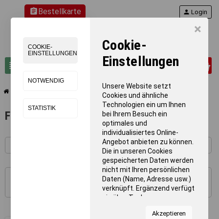
assignment
Bestellkarte
person
Login
×
Cookie-
COOKIE-
EINSTELLUNGEN
Einstellungen
0
view_headline
search
NOTWENDIG
Unsere Website setzt
chevron_right
chevron_right
chevron_right
Teamsport
Fußball
Fußball-Tornetze für Tore 5 x 2 m
Cookies und ähnliche
Technologien ein um Ihnen
STATISTIK
Fußball-Tornetze für Tore 5 x 2 m
bei Ihrem Besuch ein
optimales und
individualisiertes Online-
Angebot anbieten zu können.
Die in unseren Cookies
gespeicherten Daten werden
nicht mit Ihren persönlichen
Daten (Name, Adresse usw.)
1 - 1 von 1 Artikel(n)
verknüpft. Ergänzend verfügt
sie über Tools von
Kooperationspartnern für
Akzeptieren
Statistiken zur Nutzung