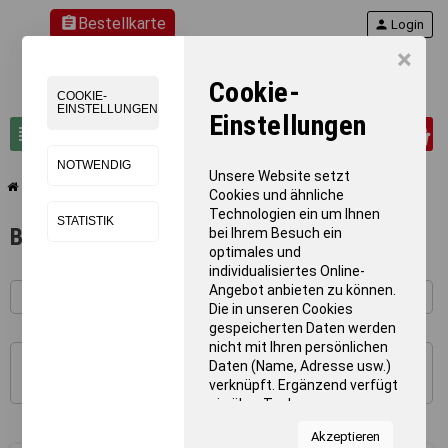
assignment
Bestellkarte
person
Login
×
Cookie-
COOKIE-
EINSTELLUNGEN
Einstellungen
0
view_headline
search
NOTWENDIG
Unsere Website setzt
chevron_right
chevron_right
chevron_right
chevron_right
Teamsport
Beachsport
Beach - Handball
Beach - Handbälle
Cookies und ähnliche
Technologien ein um Ihnen
STATISTIK
Beach - Handbälle
bei Ihrem Besuch ein
optimales und
individualisiertes Online-
Angebot anbieten zu können.
Die in unseren Cookies
gespeicherten Daten werden
nicht mit Ihren persönlichen
Daten (Name, Adresse usw.)
1 - 2 von 2 Artikel(n)
verknüpft. Ergänzend verfügt
sie über Tools von
Kooperationspartnern für
Akzeptieren
Statistiken zur Nutzung