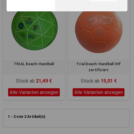
unserer Webseite, zur
Leistungsmessung sowie
zum Anzeigen relevanter
Inhalte. Durch Klicken auf
"Alles erlauben" stimmen Sie
dem Einsatz von Cookies und
ähnlichen Technologien zu
den vorgenannten Zwecken
zu. Durch Klicken auf
„Einstellungen“ können Sie
eine individuelle Auswahl
TRIAL Beach-Handball
Trial Beach-Handball IHF
treffen und erteilte
zertifiziert
Einwilligungen jederzeit für
die Zukunft widerrufen.
Stück ab
21,49 €
Stück ab
15,01 €
Nähere Informationen,
insbesondere zu
Alle Varianten anzeigen
Alle Varianten anzeigen
Einstellungs- und
Widerspruchsmöglichkeiten,
erhalten Sie in unserer
Datenschutzerklärung
.
1 - 2 von 2 Artikel(n)
Sie können durch die
Navigation auf die