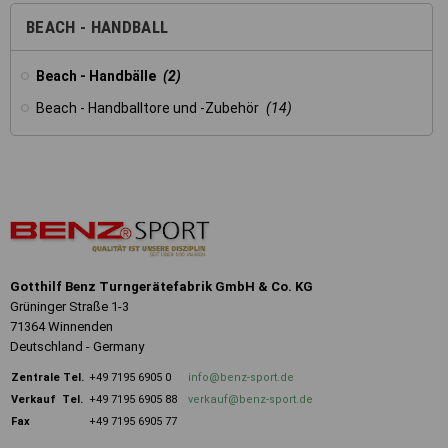
Registerkarten auf der linken
Seite alle Ihre Cookie-
BEACH - HANDBALL
Einstellungen anzupassen.
Beach - Handbälle
(2)
Beach - Handballtore und -Zubehör
(14)
Gotthilf Benz Turngerätefabrik GmbH & Co. KG
Grüninger Straße 1-3
71364 Winnenden
Deutschland - Germany
Zentrale
Tel.
+49 7195 6905 0
info@benz-sport.de
Verkauf Tel.
+49 7195 6905 88
verkauf@benz-sport.de
Fax
+49 7195 6905 77