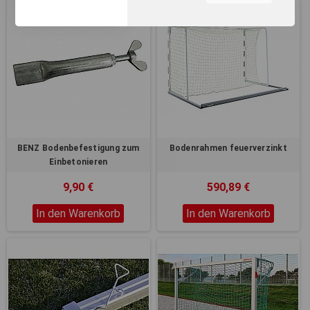
unserer Webseite, zur
Leistungsmessung sowie
zum Anzeigen relevanter
Inhalte. Durch Klicken auf
"Alles erlauben" stimmen Sie
dem Einsatz von Cookies und
ähnlichen Technologien zu
den vorgenannten Zwecken
zu. Durch Klicken auf
„Einstellungen“ können Sie
eine individuelle Auswahl
BENZ Bodenbefestigung zum
Bodenrahmen feuerverzinkt
treffen und erteilte
Einbetonieren
Einwilligungen jederzeit für
die Zukunft widerrufen.
9,90 €
590,89 €
Nähere Informationen,
insbesondere zu
In den Warenkorb
In den Warenkorb
Einstellungs- und
Widerspruchsmöglichkeiten,
erhalten Sie in unserer
Datenschutzerklärung
.
Sie können durch die
Navigation auf die