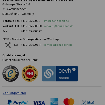
Grüninger Straße 1-3
71364 Winnenden
Deutschland - Germany
Zentrale
Tel.
+49 7195 6905 0
info@benz-sport.de
Verkauf Tel.
+49 7195 6905 88
verkauf@benz-sport.de
Fax
+49 7195 6905 77
BENZ - Service für Inspektion und Wartung
+49 7195 6905 71
service@benz-sport.de
Tel
.
Qualitätssiegel:
Sicher einkaufen bei Benz!
Zahlungsmittel