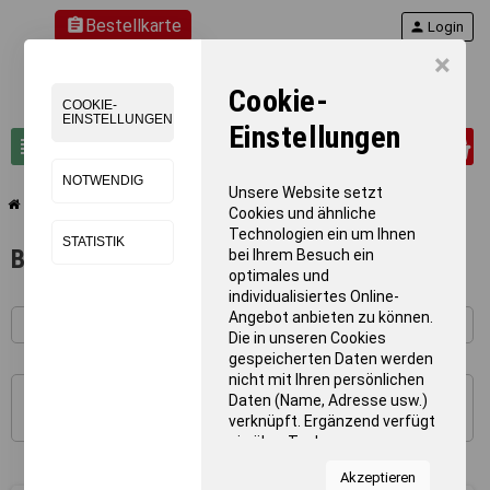
assignment
Bestellkarte
person
Login
×
Cookie-
COOKIE-
EINSTELLUNGEN
Einstellungen
0
view_headline
search
NOTWENDIG
Unsere Website setzt
chevron_right
chevron_right
chevron_right
Teamsport
Beachsport
Beach - Handball
Cookies und ähnliche
Technologien ein um Ihnen
STATISTIK
Beach - Handball
bei Ihrem Besuch ein
optimales und
individualisiertes Online-
Angebot anbieten zu können.
Die in unseren Cookies
gespeicherten Daten werden
nicht mit Ihren persönlichen
Daten (Name, Adresse usw.)
1 - 17 von 17 Artikel(n)
verknüpft. Ergänzend verfügt
sie über Tools von
Kooperationspartnern für
Akzeptieren
Statistiken zur Nutzung