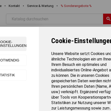
re
•
Kontakt
•
Service & Wartung
•
%
Sonderangebote
%
searc
STIK
FREIZEIT
SCHWIMMEN
TEAMSPORT
TURNE
Cookie-Einstellunge
OOKIE-
INSTELLUNGEN
r
Unsere Website setzt Cookies un
ähnliche Technologien ein um Ihne
NOTWENDIG
rball - Zubehör
Ihrem Besuch ein optimales und
individualisiertes Online-Angebot 
TATISTIK
zu können. Die in unseren Cookies
Sortiert nach:
gespeicherten Daten werden nicht
Ihren persönlichen Daten (Name, 
usw.) verknüpft. Ergänzend verfügt
n 1 Artikel(n)
über Tools von Kooperationspartne
Statistiken zur Nutzung unserer W
zur Leistungsmessung sowie zum 