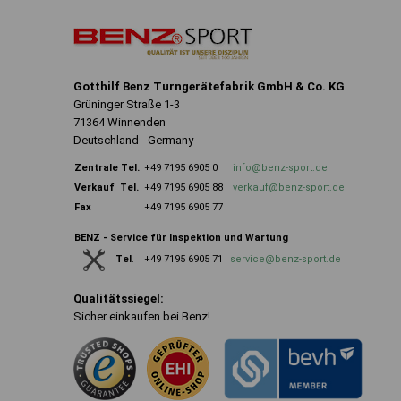
Gotthilf Benz Turngerätefabrik GmbH & Co. KG
Grüninger Straße 1-3
71364 Winnenden
Deutschland - Germany
Zentrale
Tel.
+49 7195 6905 0
info@benz-sport.de
Verkauf Tel.
+49 7195 6905 88
verkauf@benz-sport.de
Fax
+49 7195 6905 77
BENZ - Service für Inspektion und Wartung
+49 7195 6905 71
service@benz-sport.de
Tel
.
Qualitätssiegel:
Sicher einkaufen bei Benz!