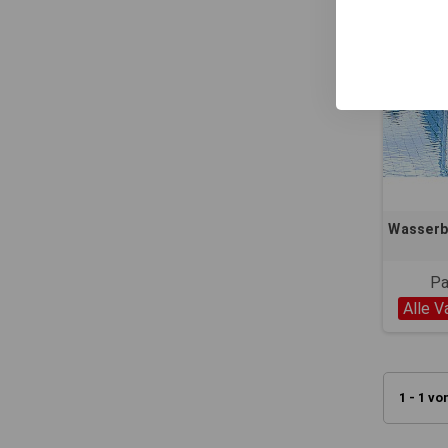
Wasserba
Pa
Alle V
1 - 1 vo