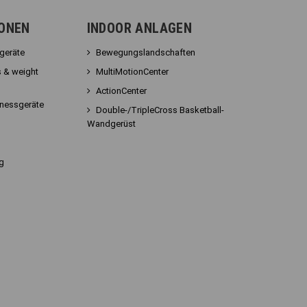
IONEN
INDOOR ANLAGEN
sgeräte
Bewegungslandschaften
 & weight
MultiMotionCenter
ActionCenter
tnessgeräte
Double-/TripleCross Basketball-
Wandgerüst
g