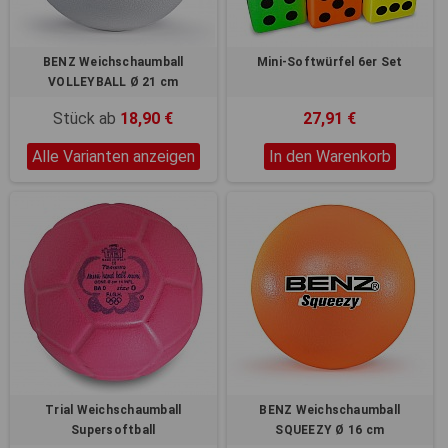
BENZ Weichschaumball
Mini-Softwürfel 6er Set
VOLLEYBALL Ø 21 cm
Stück ab
18,90 €
27,91 €
Alle Varianten anzeigen
In den Warenkorb
Trial Weichschaumball
BENZ Weichschaumball
Supersoftball
SQUEEZY Ø 16 cm