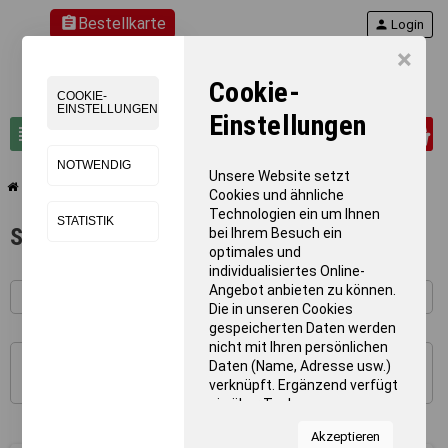
assignment
Bestellkarte
person
Login
×
Cookie-
COOKIE-
EINSTELLUNGEN
Einstellungen
0
view_headline
search
NOTWENDIG
Unsere Website setzt
chevron_right
chevron_right
Gymnastik
SoftBälle
Cookies und ähnliche
Technologien ein um Ihnen
STATISTIK
SoftBälle
bei Ihrem Besuch ein
optimales und
individualisiertes Online-
Angebot anbieten zu können.
Die in unseren Cookies
gespeicherten Daten werden
nicht mit Ihren persönlichen
Daten (Name, Adresse usw.)
1 - 16 von 16 Artikel(n)
verknüpft. Ergänzend verfügt
sie über Tools von
Kooperationspartnern für
Akzeptieren
Statistiken zur Nutzung