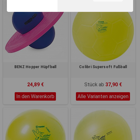
unserer Webseite, zur
Leistungsmessung sowie
zum Anzeigen relevanter
Inhalte. Durch Klicken auf
"Alles erlauben" stimmen Sie
dem Einsatz von Cookies und
ähnlichen Technologien zu
den vorgenannten Zwecken
zu. Durch Klicken auf
„Einstellungen“ können Sie
eine individuelle Auswahl
BENZ Hopper Hüpfball
Colibri Supersoft Fußball
treffen und erteilte
Einwilligungen jederzeit für
die Zukunft widerrufen.
24,89 €
Stück ab
37,90 €
Nähere Informationen,
insbesondere zu
In den Warenkorb
Alle Varianten anzeigen
Einstellungs- und
Widerspruchsmöglichkeiten,
erhalten Sie in unserer
Datenschutzerklärung
.
Sie können durch die
Navigation auf die