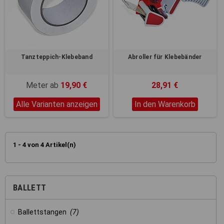
Registerkarten auf der linken
Seite alle Ihre Cookie-
Einstellungen anzupassen.
Tanzteppich-Klebeband
Abroller für Klebebänder
Meter ab
19,90 €
28,91 €
Alle Varianten anzeigen
In den Warenkorb
1 - 4 von 4 Artikel(n)
BALLETT
Ballettstangen
(7)