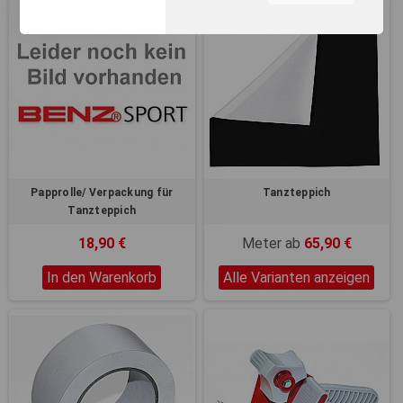
unserer Webseite, zur
Leistungsmessung sowie
zum Anzeigen relevanter
Inhalte. Durch Klicken auf
"Alles erlauben" stimmen Sie
dem Einsatz von Cookies und
ähnlichen Technologien zu
den vorgenannten Zwecken
zu. Durch Klicken auf
„Einstellungen“ können Sie
eine individuelle Auswahl
Papprolle/ Verpackung für
Tanzteppich
treffen und erteilte
Tanzteppich
Einwilligungen jederzeit für
die Zukunft widerrufen.
18,90 €
Meter ab
65,90 €
Nähere Informationen,
insbesondere zu
In den Warenkorb
Alle Varianten anzeigen
Einstellungs- und
Widerspruchsmöglichkeiten,
erhalten Sie in unserer
Datenschutzerklärung
.
Sie können durch die
Navigation auf die