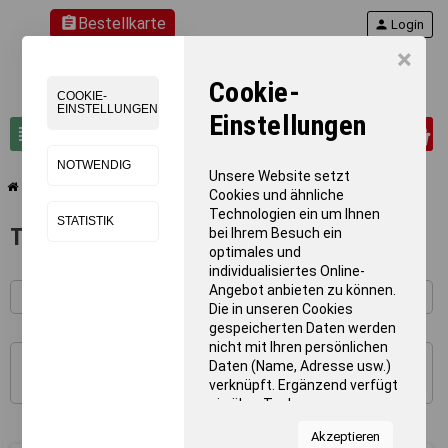
assignment
Bestellkarte
person
Login
×
Cookie-
COOKIE-
EINSTELLUNGEN
Einstellungen
0
view_headline
search
NOTWENDIG
Unsere Website setzt
chevron_right
chevron_right
chevron_right
Gymnastik
Ballett
Tanzteppich
Cookies und ähnliche
Technologien ein um Ihnen
STATISTIK
Tanzteppich
bei Ihrem Besuch ein
optimales und
individualisiertes Online-
Angebot anbieten zu können.
Die in unseren Cookies
gespeicherten Daten werden
nicht mit Ihren persönlichen
Daten (Name, Adresse usw.)
1 - 4 von 4 Artikel(n)
verknüpft. Ergänzend verfügt
sie über Tools von
Kooperationspartnern für
Akzeptieren
Statistiken zur Nutzung