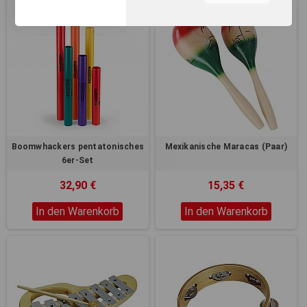
unserer Webseite, zur
Leistungsmessung sowie
zum Anzeigen relevanter
Inhalte. Durch Klicken auf
"Alles erlauben" stimmen Sie
dem Einsatz von Cookies und
ähnlichen Technologien zu
den vorgenannten Zwecken
zu. Durch Klicken auf
„Einstellungen“ können Sie
eine individuelle Auswahl
Boomwhackers pentatonisches
Mexikanische Maracas (Paar)
treffen und erteilte
6er-Set
Einwilligungen jederzeit für
die Zukunft widerrufen.
32,90 €
15,35 €
Nähere Informationen,
insbesondere zu
In den Warenkorb
In den Warenkorb
Einstellungs- und
Widerspruchsmöglichkeiten,
erhalten Sie in unserer
Datenschutzerklärung
.
Sie können durch die
Navigation auf die