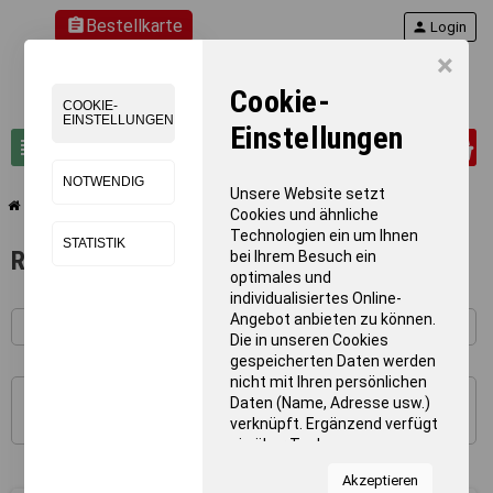
assignment
Bestellkarte
person
Login
×
Cookie-
COOKIE-
EINSTELLUNGEN
Einstellungen
0
view_headline
search
NOTWENDIG
Unsere Website setzt
chevron_right
chevron_right
Gymnastik
Rythmik und Percussion
Cookies und ähnliche
Technologien ein um Ihnen
STATISTIK
Rythmik und Percussion
bei Ihrem Besuch ein
optimales und
individualisiertes Online-
Angebot anbieten zu können.
Die in unseren Cookies
gespeicherten Daten werden
nicht mit Ihren persönlichen
Daten (Name, Adresse usw.)
1 - 27 von 27 Artikel(n)
verknüpft. Ergänzend verfügt
sie über Tools von
Kooperationspartnern für
Akzeptieren
Statistiken zur Nutzung