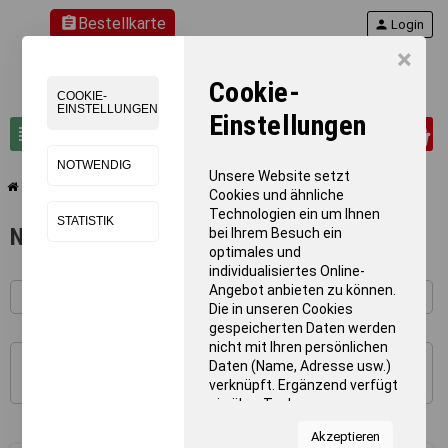
assignment
Bestellkarte
person
Login
×
Cookie-
COOKIE-
EINSTELLUNGEN
Einstellungen
0
view_headline
search
NOTWENDIG
Unsere Website setzt
chevron_right
chevron_right
Leichtathletik
Nordic Walking
Cookies und ähnliche
Technologien ein um Ihnen
STATISTIK
Nordic Walking
bei Ihrem Besuch ein
optimales und
individualisiertes Online-
Angebot anbieten zu können.
Die in unseren Cookies
gespeicherten Daten werden
nicht mit Ihren persönlichen
Daten (Name, Adresse usw.)
1 - 10 von 10 Artikel(n)
verknüpft. Ergänzend verfügt
sie über Tools von
Kooperationspartnern für
Akzeptieren
Statistiken zur Nutzung