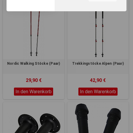
unserer Webseite, zur
Leistungsmessung sowie
zum Anzeigen relevanter
Inhalte. Durch Klicken auf
"Alles erlauben" stimmen Sie
dem Einsatz von Cookies und
ähnlichen Technologien zu
den vorgenannten Zwecken
zu. Durch Klicken auf
„Einstellungen“ können Sie
eine individuelle Auswahl
Nordic Walking Stöcke (Paar)
Trekkingstöcke Alpen (Paar)
treffen und erteilte
Einwilligungen jederzeit für
die Zukunft widerrufen.
29,90 €
42,90 €
Nähere Informationen,
insbesondere zu
In den Warenkorb
In den Warenkorb
Einstellungs- und
Widerspruchsmöglichkeiten,
erhalten Sie in unserer
Datenschutzerklärung
.
Sie können durch die
Navigation auf die