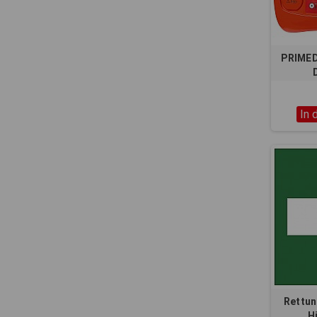
PRIMED
In 
Rettun
H