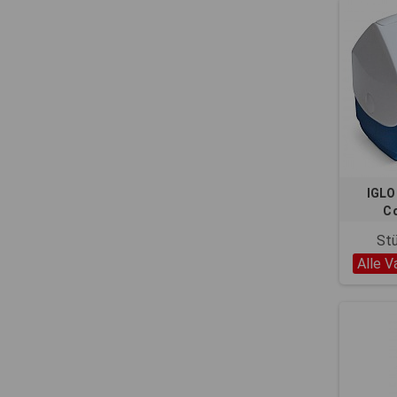
IGLO
Co
St
Alle V