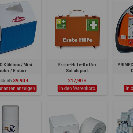
O Kühlbox / Mini
Erste-Hilfe-Koffer
PRIMED
oler / Eisbox
Schulsport
D
ück ab
39,90 €
217,90 €
arianten anzeigen
In den Warenkorb
In 