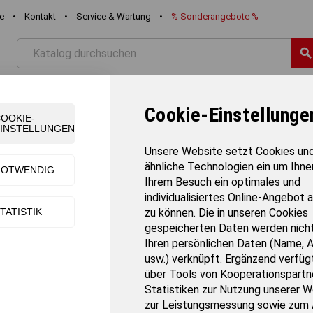
re
•
Kontakt
•
Service & Wartung
•
%
Sonderangebote
%
searc
STIK
FREIZEIT
SCHWIMMEN
TEAMSPORT
TURNE
Cookie-Einstellunge
OOKIE-
INSTELLUNGEN
Unsere Website setzt Cookies un
ähnliche Technologien ein um Ihne
NOTWENDIG
Ihrem Besuch ein optimales und
individualisiertes Online-Angebot 
TATISTIK
zu können. Die in unseren Cookies
gespeicherten Daten werden nicht
Ihren persönlichen Daten (Name, 
usw.) verknüpft. Ergänzend verfügt
über Tools von Kooperationspartne
Statistiken zur Nutzung unserer W
zur Leistungsmessung sowie zum 