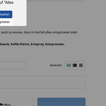
uf "Alles
z von
en zu den
rlauben
Klicken
ptieren
e
teilte
auch zu wissen, dass im Notfall alles nötige bereit steht.
kunft
ksack, Defibrillator, Eisspray, Kompressen,
en Sie in
f die
view_comfy
view_list
view_headline
Ansicht
 alle
sen.