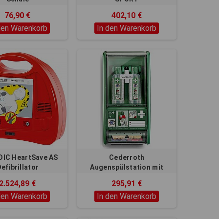
76,90 €
402,10 €
den Warenkorb
In den Warenkorb
DIC HeartSave AS
Cederroth
efibrillator
Augenspülstation mit
Pflasterspender
2.524,89 €
295,91 €
den Warenkorb
In den Warenkorb