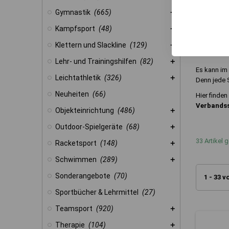
Gymnastik
(665)
Erste 
Kampfsport
(48)
Klettern und Slackline
(129)
Alles für 
Lehr- und Trainingshilfen
(82)
Es kann im 
Leichtathletik
(326)
Denn jede S
Neuheiten
(66)
Hier finden
Verbands
Objekteinrichtung
(486)
Outdoor-Spielgeräte
(68)
33 Artikel
Racketsport
(148)
Schwimmen
(289)
Sonderangebote
(70)
1 - 33 v
Sportbücher & Lehrmittel
(27)
Teamsport
(920)
Therapie
(104)