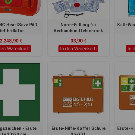
IC HeartSave PAD
Norm-Füllung für
Kalt-Wa
Defibrillator
Verbandsmittelschrank
nach DIN 13157/2021
2.248,90 €
33,90 €
den Warenkorb
In den Warenkorb
In 
gszeichen - Erste
Erste-Hilfe-Koffer Schule
Erste-H
ilfe 20x20 cm
XS-XXL