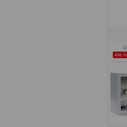
Li
Alle V