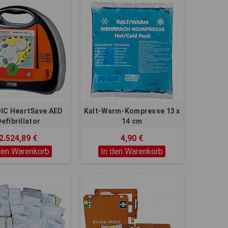
IC HeartSave AED
Kalt-Warm-Kompresse 13 x
efibrillator
14 cm
2.524,89 €
4,90 €
den Warenkorb
In den Warenkorb