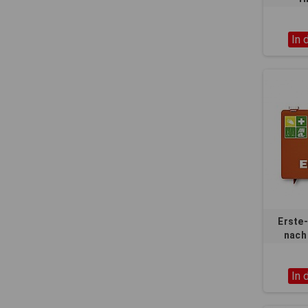
In 
Erste
nach
In 