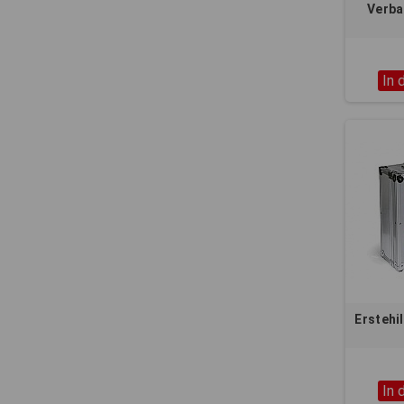
Verba
In 
Erstehi
In 