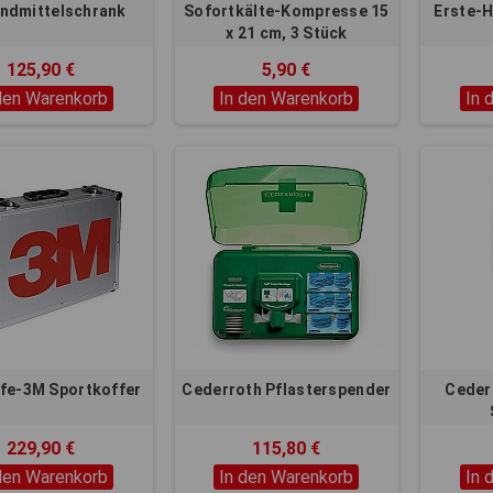
ndmittelschrank
Sofortkälte-Kompresse 15
Erste-H
x 21 cm, 3 Stück
125,90 €
5,90 €
den Warenkorb
In den Warenkorb
In 
lfe-3M Sportkoffer
Cederroth Pflasterspender
Cederr
Zusat
229,90 €
115,80 €
Ve
den Warenkorb
In den Warenkorb
In 