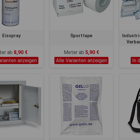
Eisspray
Sporttape
Industr
Verba
DI
ter ab
8,90 €
Meter ab
5,90 €
arianten anzeigen
Alle Varianten anzeigen
In 