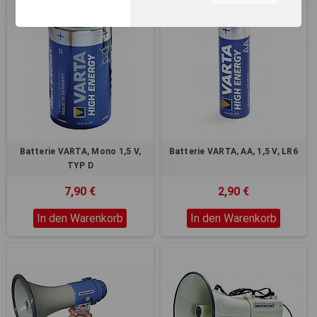
unserer Webseite, zur
Leistungsmessung sowie
zum Anzeigen relevanter
Inhalte. Durch Klicken auf
"Alles erlauben" stimmen Sie
dem Einsatz von Cookies und
ähnlichen Technologien zu
den vorgenannten Zwecken
zu. Durch Klicken auf
„Einstellungen“ können Sie
eine individuelle Auswahl
Batterie VARTA, Mono 1,5 V,
Batterie VARTA, AA, 1,5 V, LR6
treffen und erteilte
TYP D
Einwilligungen jederzeit für
die Zukunft widerrufen.
7,90 €
2,90 €
Nähere Informationen,
insbesondere zu
In den Warenkorb
In den Warenkorb
Einstellungs- und
Widerspruchsmöglichkeiten,
erhalten Sie in unserer
Datenschutzerklärung
.
Sie können durch die
Navigation auf die