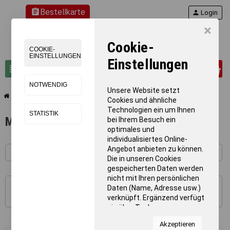
assignment
Bestellkarte
person
Login
×
Cookie-
COOKIE-
EINSTELLUNGEN
Einstellungen
0
view_headline
search
NOTWENDIG
Unsere Website setzt
chevron_right
chevron_right
Schwimmen
Megaphone
Cookies und ähnliche
Technologien ein um Ihnen
STATISTIK
Megaphone
bei Ihrem Besuch ein
optimales und
individualisiertes Online-
Angebot anbieten zu können.
Die in unseren Cookies
gespeicherten Daten werden
nicht mit Ihren persönlichen
Daten (Name, Adresse usw.)
1 - 4 von 4 Artikel(n)
verknüpft. Ergänzend verfügt
sie über Tools von
Kooperationspartnern für
Akzeptieren
Statistiken zur Nutzung