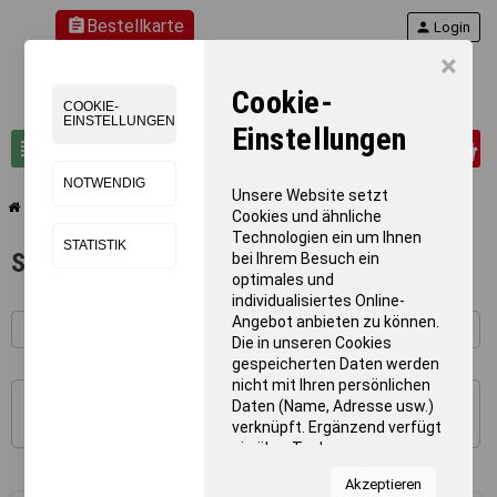
assignment
Bestellkarte
person
Login
×
Cookie-
COOKIE-
EINSTELLUNGEN
Einstellungen
0
view_headline
search
NOTWENDIG
Unsere Website setzt
chevron_right
chevron_right
Schwimmen
Schwimm-/Spielflöße
Cookies und ähnliche
Technologien ein um Ihnen
STATISTIK
Schwimm-/Spielflöße
bei Ihrem Besuch ein
optimales und
individualisiertes Online-
Angebot anbieten zu können.
Die in unseren Cookies
gespeicherten Daten werden
nicht mit Ihren persönlichen
Daten (Name, Adresse usw.)
1 - 17 von 17 Artikel(n)
verknüpft. Ergänzend verfügt
sie über Tools von
Kooperationspartnern für
Akzeptieren
Statistiken zur Nutzung