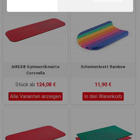
unserer Webseite, zur
Leistungsmessung sowie
zum Anzeigen relevanter
Inhalte. Durch Klicken auf
"Alles erlauben" stimmen Sie
dem Einsatz von Cookies und
ähnlichen Technologien zu
den vorgenannten Zwecken
zu. Durch Klicken auf
„Einstellungen“ können Sie
eine individuelle Auswahl
AIREX® Gymnastikmatte
Schwimmbrett Rainbow
treffen und erteilte
Coronella
Einwilligungen jederzeit für
die Zukunft widerrufen.
Stück ab
124,08 €
11,90 €
Nähere Informationen,
insbesondere zu
Alle Varianten anzeigen
In den Warenkorb
Einstellungs- und
Widerspruchsmöglichkeiten,
erhalten Sie in unserer
Datenschutzerklärung
.
Sie können durch die
Navigation auf die