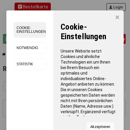
assignment
Bestellkarte
person
Login
×
Cookie-
COOKIE-
EINSTELLUNGEN
Einstellungen
0
view_headline
search
NOTWENDIG
Unsere Website setzt
chevron_right
chevron_right
Schwimmen
Rettungsausrüstung
Cookies und ähnliche
Technologien ein um Ihnen
STATISTIK
Rettungsausrüstung
bei Ihrem Besuch ein
optimales und
individualisiertes Online-
Angebot anbieten zu können.
Die in unseren Cookies
gespeicherten Daten werden
nicht mit Ihren persönlichen
Daten (Name, Adresse usw.)
1 - 12 von 12 Artikel(n)
verknüpft. Ergänzend verfügt
sie über Tools von
Kooperationspartnern für
Akzeptieren
Statistiken zur Nutzung