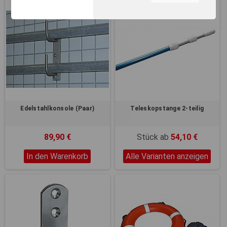
unserer Webseite, zur
Leistungsmessung sowie
zum Anzeigen relevanter
Inhalte. Durch Klicken auf
"Alles erlauben" stimmen Sie
dem Einsatz von Cookies und
ähnlichen Technologien zu
den vorgenannten Zwecken
zu. Durch Klicken auf
„Einstellungen“ können Sie
eine individuelle Auswahl
Edelstahlkonsole (Paar)
Teleskopstange 2-teilig
treffen und erteilte
Einwilligungen jederzeit für
die Zukunft widerrufen.
89,90 €
Stück ab
54,10 €
Nähere Informationen,
insbesondere zu
In den Warenkorb
Alle Varianten anzeigen
Einstellungs- und
Widerspruchsmöglichkeiten,
erhalten Sie in unserer
Datenschutzerklärung
.
Sie können durch die
Navigation auf die