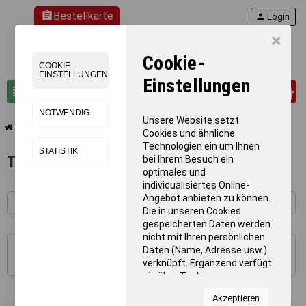
assignment
Bestellkarte
person
Login
×
Cookie-
COOKIE-
EINSTELLUNGEN
Einstellungen
0
view_headline
search
NOTWENDIG
Unsere Website setzt
chevron_right
chevron_right
chevron_right
Therapie
Therapiegeräte & -bedarf
Therapie - Faszientrainer
Cookies und ähnliche
Technologien ein um Ihnen
STATISTIK
Therapie - Faszientrainer
bei Ihrem Besuch ein
optimales und
individualisiertes Online-
Angebot anbieten zu können.
Die in unseren Cookies
gespeicherten Daten werden
nicht mit Ihren persönlichen
Daten (Name, Adresse usw.)
1 - 7 von 7 Artikel(n)
verknüpft. Ergänzend verfügt
sie über Tools von
Kooperationspartnern für
Akzeptieren
Statistiken zur Nutzung