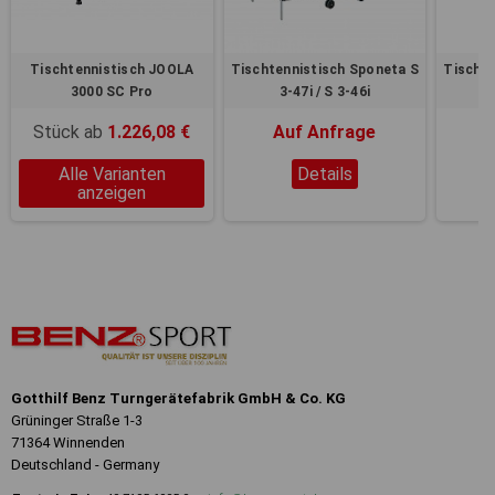
Tischtennistisch JOOLA
Tischtennistisch Sponeta S
Tischte
3000 SC Pro
3-47i / S 3-46i
Stück ab
1.226,08 €
Auf Anfrage
Alle Varianten
Details
anzeigen
Gotthilf Benz Turngerätefabrik GmbH & Co. KG
Grüninger Straße 1-3
71364 Winnenden
Deutschland - Germany