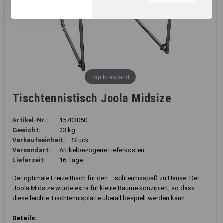
unserer Webseite, zur
Leistungsmessung sowie
zum Anzeigen relevanter
Inhalte. Durch Klicken auf
"Alles erlauben" stimmen Sie
dem Einsatz von Cookies und
ähnlichen Technologien zu
den vorgenannten Zwecken
Tap to expand
zu. Durch Klicken auf
„Einstellungen“ können Sie
Tischtennistisch Joola Midsize
eine individuelle Auswahl
treffen und erteilte
Einwilligungen jederzeit für
Artikel-Nr.:
15703050
die Zukunft widerrufen.
Gewicht:
23 kg
Nähere Informationen,
Verkaufseinheit:
Stück
insbesondere zu
Versandart:
Artikelbezogene Lieferkosten
Einstellungs- und
Lieferzeit:
16 Tage
Widerspruchsmöglichkeiten,
erhalten Sie in unserer
Der optimale Freizeittisch für den Tischtennisspaß zu Hause. Der
Datenschutzerklärung
.
Joola Midsize wurde extra für kleine Räume konzipiert, so dass
diese leichte Tischtennisplatte überall bespielt werden kann.
Sie können durch die
Navigation auf die
Details: