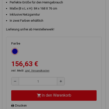
Registerkarten auf der linken
Perfekte Größe für den Heimgebrauch
Seite alle Ihre Cookie-
Maße (B x L x H): 84 x 168 X 76 cm
Einstellungen anzupassen.
Inklusive Netzgarnitur
In zwei Farben erhältlich
Lieferung unfrei ab Herstellerwerk!
Farbe
156,63 €
inkl. MwSt.
zzgl. Versandkosten
remove
add
In den Warenkorb
shopping_cart
Drucken