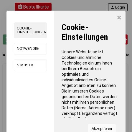
assignment
Bestellkarte
person
Login
×
Cookie-
COOKIE-
EINSTELLUNGEN
Einstellungen
0
view_headline
search
NOTWENDIG
Unsere Website setzt
chevron_right
chevron_right
chevron_right
chevron_right
Teamsport
Tischtennis
Tischtennisplatten
Tischtennistisch Joo
Cookies und ähnliche
Technologien ein um Ihnen
STATISTIK
bei Ihrem Besuch ein
optimales und
individualisiertes Online-
Angebot anbieten zu können.
Die in unseren Cookies
gespeicherten Daten werden
nicht mit Ihren persönlichen
Daten (Name, Adresse usw.)
verknüpft. Ergänzend verfügt
sie über Tools von
Kooperationspartnern für
Akzeptieren
Statistiken zur Nutzung