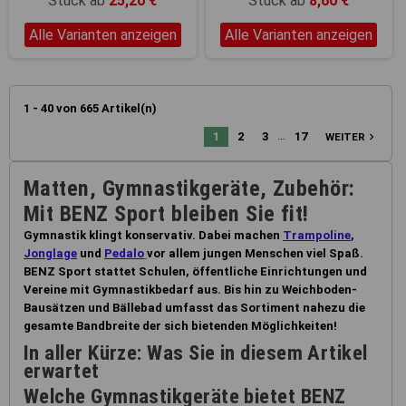
Stück ab
25,20 €
Stück ab
8,60 €
Alle Varianten anzeigen
Alle Varianten anzeigen
1 - 40 von 665 Artikel(n)
…
1
2
3
17
navigate_next
WEITER
Matten, Gymnastikgeräte, Zubehör:
Mit BENZ Sport bleiben Sie fit!
Gymnastik klingt konservativ. Dabei machen
Trampoline
,
Jonglage
und
Pedalo
vor allem jungen Menschen viel Spaß.
BENZ Sport stattet Schulen, öffentliche Einrichtungen und
Vereine mit Gymnastikbedarf aus. Bis hin zu Weichboden-
Bausätzen und Bällebad umfasst das Sortiment nahezu die
gesamte Bandbreite der sich bietenden Möglichkeiten!
In aller Kürze: Was Sie in diesem Artikel
erwartet
Welche Gymnastikgeräte bietet BENZ