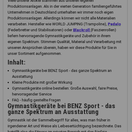
Viele unserer Artikel stammen aus unseren eigenen
Produktionsanlagen. Als in der vierten Generation familiengeführtes
Unternehmen in Deutschland unterhalten wir immer noch eigen
Produktionsanlagen. Allerdings können wir nicht alle Materialien
verarbeiten. Hersteller wie WORLD JUMPING (Trampoline),
Pedalo
(Federbretter und Stabilisatoren) oder
Blackroll
(Faszienrollen)
liefern hervorragende Gymnastikgeräte und Zubehör in ihrem
eigenen Spektrum. Stimmen Qualität, Material und Verarbeitung mit
unseren Ansprüchen überein, haben wir diese Produkte für Sie in
unser Sortiment aufgenommen.
Inhalt:
Gymnastikgeräte bei BENZ Sport - das ganze Spektrum an
Ausstattung
Kleine Produkte mit großer Wirkung
Gymnastikgeräte online bestellen: Große Auswahl, faire Preise,
hervorragender Service
FAQ - häufig gestellte Fragen
Gymnastikgeräte bei BENZ Sport - das
ganze Spektrum an Ausstattung
Gymnastik ist der Sammelbegriff für alles, was man früher in
irgendeiner Art und Weise als Leibesertüchtigung bezeichnete. Das
betrifft also die Fitness im privaten Bereich mit den fünfzig