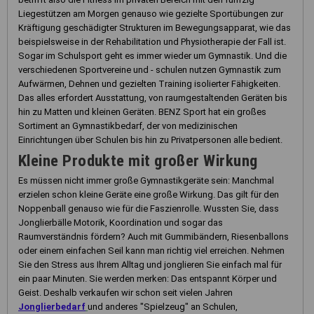
Liegestützen am Morgen genauso wie gezielte Sportübungen zur
Kräftigung geschädigter Strukturen im Bewegungsapparat, wie das
beispielsweise in der Rehabilitation und Physiotherapie der Fall ist.
Sogar im Schulsport geht es immer wieder um Gymnastik. Und die
verschiedenen Sportvereine und - schulen nutzen Gymnastik zum
Aufwärmen, Dehnen und gezielten Training isolierter Fähigkeiten.
Das alles erfordert Ausstattung, von raumgestaltenden Geräten bis
hin zu Matten und kleinen Geräten. BENZ Sport hat ein großes
Sortiment an Gymnastikbedarf, der von medizinischen
Einrichtungen über Schulen bis hin zu Privatpersonen alle bedient.
Kleine Produkte mit großer Wirkung
Es müssen nicht immer große Gymnastikgeräte sein: Manchmal
erzielen schon kleine Geräte eine große Wirkung. Das gilt für den
Noppenball genauso wie für die Faszienrolle. Wussten Sie, dass
Jonglierbälle Motorik, Koordination und sogar das
Raumverständnis fördern? Auch mit Gummibändern, Riesenballons
oder einem einfachen Seil kann man richtig viel erreichen. Nehmen
Sie den Stress aus Ihrem Alltag und jonglieren Sie einfach mal für
ein paar Minuten. Sie werden merken: Das entspannt Körper und
Geist. Deshalb verkaufen wir schon seit vielen Jahren
Jonglierbedarf
und anderes "Spielzeug" an Schulen,