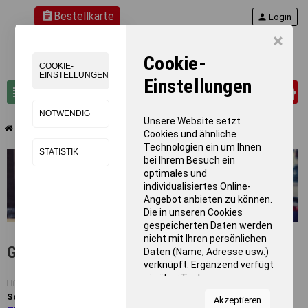
assignment
Bestellkarte
person
Login
×
Cookie-
COOKIE-
EINSTELLUNGEN
Einstellungen
0
view_headline
search
NOTWENDIG
Unsere Website setzt
chevron_right
Gymnastik
Cookies und ähnliche
Technologien ein um Ihnen
STATISTIK
bei Ihrem Besuch ein
optimales und
individualisiertes Online-
Angebot anbieten zu können.
Die in unseren Cookies
gespeicherten Daten werden
nicht mit Ihren persönlichen
Gymnastik
Daten (Name, Adresse usw.)
verknüpft. Ergänzend verfügt
sie über Tools von
Hier finden Sie unser umfangreiches
Gymnastik-Sortiment
für den
Kooperationspartnern für
Schul, Breiten- und Leistungssport
. Aber auch alles zum Thema
Akzeptieren
Statistiken zur Nutzung