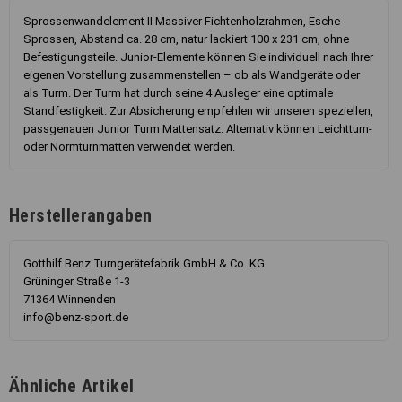
Sprossenwandelement II Massiver Fichtenholzrahmen, Esche-
Sprossen, Abstand ca. 28 cm, natur lackiert 100 x 231 cm, ohne
Befestigungsteile. Junior-Elemente können Sie individuell nach Ihrer
eigenen Vorstellung zusammenstellen – ob als Wandgeräte oder
als Turm. Der Turm hat durch seine 4 Ausleger eine optimale
Standfestigkeit. Zur Absicherung empfehlen wir unseren speziellen,
passgenauen Junior Turm Mattensatz. Alternativ können Leichtturn-
oder Normturnmatten verwendet werden.
Herstellerangaben
Gotthilf Benz Turngerätefabrik GmbH & Co. KG
Grüninger Straße 1-3
71364 Winnenden
info@benz-sport.de
Ähnliche Artikel