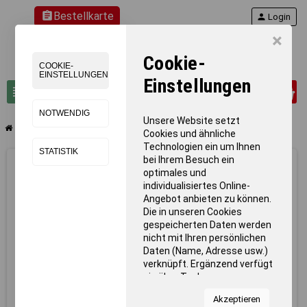
assignment
Bestellkarte
person
Login
×
Cookie-
COOKIE-
EINSTELLUNGEN
Einstellungen
0
view_headline
search
NOTWENDIG
Unsere Website setzt
chevron_right
chevron_right
Turnen
Junior-Sprossenwandelement II
Cookies und ähnliche
Technologien ein um Ihnen
STATISTIK
bei Ihrem Besuch ein
optimales und
individualisiertes Online-
Angebot anbieten zu können.
Die in unseren Cookies
gespeicherten Daten werden
nicht mit Ihren persönlichen
Daten (Name, Adresse usw.)
verknüpft. Ergänzend verfügt
sie über Tools von
Kooperationspartnern für
Akzeptieren
Statistiken zur Nutzung