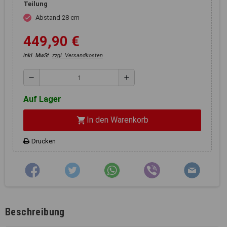
Registerkarten auf der linken
Teilung
Seite alle Ihre Cookie-
Abstand 28 cm
check
Einstellungen anzupassen.
449,90 €
inkl. MwSt.
zzgl. Versandkosten
remove
add
Auf Lager
In den Warenkorb
shopping_cart
Drucken
Beschreibung