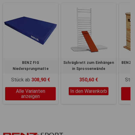
BENZ FIG
Schrägbrett zum Einhängen
BENZ Sp
Niedersprungmatte
in Sprossenwände
Stück ab
308,90 €
350,60 €
Stüc
Alle Varianten
In den Warenkorb
A
anzeigen