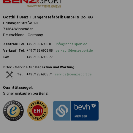
Gotthilf Benz Turngerätefabrik GmbH & Co. KG
Grüninger Straße 1-3
71364 Winnenden
Deutschland - Germany
Zentrale
Tel.
+49 7195 6905 0
info@benz-sport.de
Verkauf Tel.
+49 7195 6905 88
verkauf@benz-sport.de
Fax
+49 7195 6905 77
BENZ - Service für Inspektion und Wartung
+49 7195 6905 71
service@benz-sport.de
Tel
.
Qualitätssiegel:
Sicher einkaufen bei Benz!