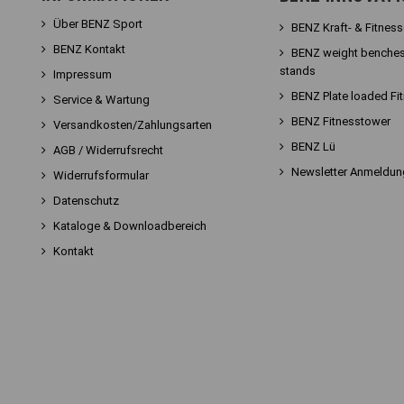
Über BENZ Sport
BENZ Kraft- & Fitnes
BENZ Kontakt
BENZ weight benches
stands
Impressum
BENZ Plate loaded Fi
Service & Wartung
BENZ Fitnesstower
Versandkosten/Zahlungsarten
BENZ Lü
AGB / Widerrufsrecht
Newsletter Anmeldun
Widerrufsformular
Datenschutz
Kataloge & Downloadbereich
Kontakt