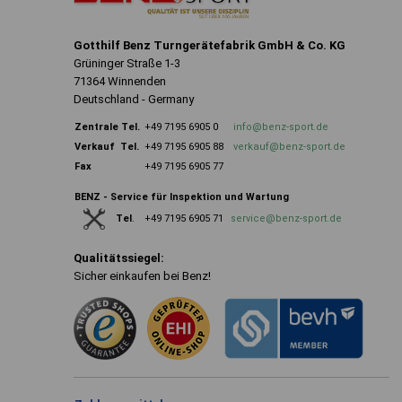
Gotthilf Benz Turngerätefabrik GmbH & Co. KG
Grüninger Straße 1-3
71364 Winnenden
Deutschland - Germany
Zentrale
Tel.
+49 7195 6905 0
info@benz-sport.de
Verkauf Tel.
+49 7195 6905 88
verkauf@benz-sport.de
Fax
+49 7195 6905 77
BENZ - Service für Inspektion und Wartung
+49 7195 6905 71
service@benz-sport.de
Tel
.
Qualitätssiegel:
Sicher einkaufen bei Benz!