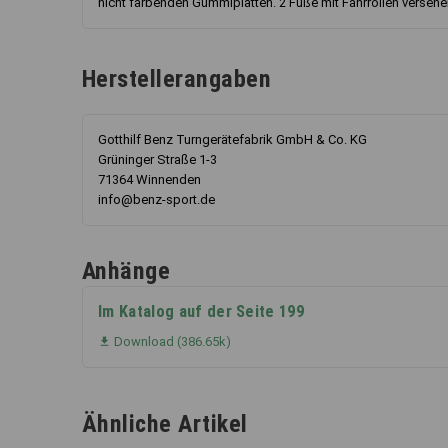
nicht färbenden Gummiplatten. 2 Füße mit Fahrrollen verseh
Herstellerangaben
Gotthilf Benz Turngerätefabrik GmbH & Co. KG
Grüninger Straße 1-3
71364 Winnenden
info@benz-sport.de
Anhänge
Im Katalog auf der Seite 199
Download (386.65k)

Ähnliche Artikel