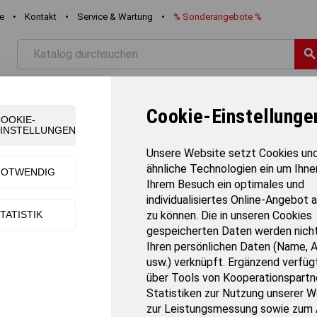
re
•
Kontakt
•
Service & Wartung
•
%
Sonderangebote
%
searc
STIK
FREIZEIT
SCHWIMMEN
TEAMSPORT
TURNE
Cookie-Einstellunge
OOKIE-
INSTELLUNGEN
 mit Massivholz-Unterbau
Unsere Website setzt Cookies un
ähnliche Technologien ein um Ihne
NOTWENDIG
Ihrem Besuch ein optimales und
Olympia-Pauschenpferd mit Massivhol
individualisiertes Online-Angebot 
TATISTIK
zu können. Die in unseren Cookies
Artikel-Nr.:
1802
gespeicherten Daten werden nicht
Gewicht:
90 kg
Ihren persönlichen Daten (Name, 
Verkaufseinheit:
Stück
usw.) verknüpft. Ergänzend verfügt
Versandart:
Frachtversand
über Tools von Kooperationspartne
Lieferzeit:
80-84 Tage
Statistiken zur Nutzung unserer W
zur Leistungsmessung sowie zum 
Nach DIN 7902. Unterbau aus besten Harthölzern. Verzinkte Einschübe, 