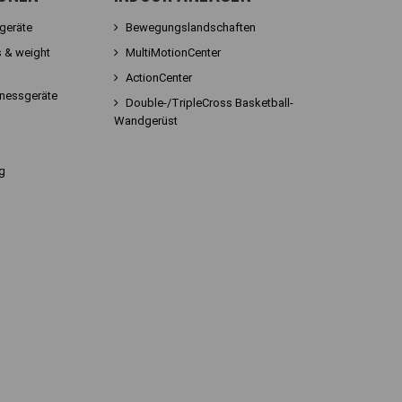
sgeräte
Bewegungslandschaften
 & weight
MultiMotionCenter
ActionCenter
tnessgeräte
Double-/TripleCross Basketball-
Wandgerüst
g