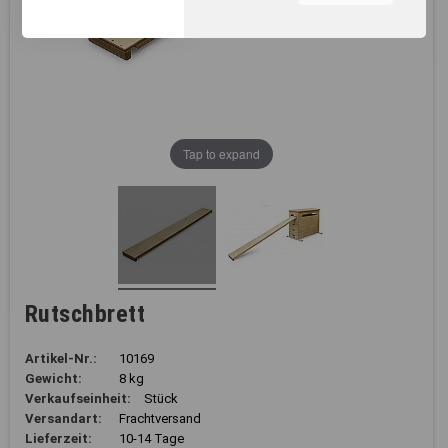
unserer Webseite, zur
Leistungsmessung sowie
zum Anzeigen relevanter
Inhalte. Durch Klicken auf
"Alles erlauben" stimmen Sie
dem Einsatz von Cookies und
ähnlichen Technologien zu
den vorgenannten Zwecken
Tap to expand
zu. Durch Klicken auf
„Einstellungen“ können Sie
eine individuelle Auswahl
treffen und erteilte
Einwilligungen jederzeit für
die Zukunft widerrufen.
Nähere Informationen,
insbesondere zu
Rutschbrett
Einstellungs- und
Widerspruchsmöglichkeiten,
erhalten Sie in unserer
Artikel-Nr.:
10169
Datenschutzerklärung
.
Gewicht:
8 kg
Verkaufseinheit:
Stück
Sie können durch die
Versandart:
Frachtversand
Navigation auf die
Lieferzeit:
10-14 Tage