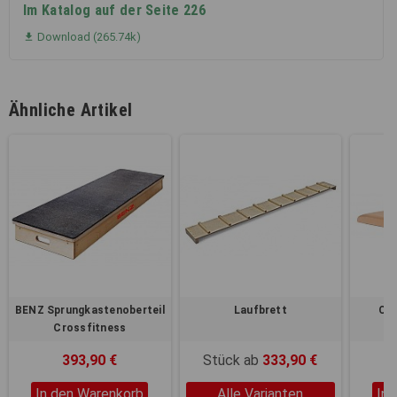
Im Katalog auf der Seite 226
Download (265.74k)

Ähnliche Artikel
BENZ Sprungkastenoberteil
Laufbrett
Cub
Crossfitness
393,90 €
Stück ab
333,90 €
In den Warenkorb
Alle Varianten
In