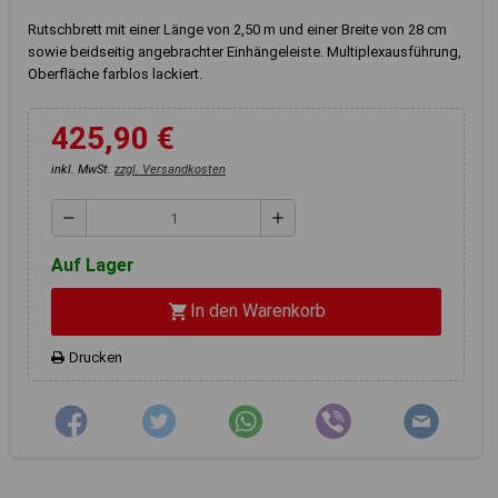
Registerkarten auf der linken
Seite alle Ihre Cookie-
Rutschbrett mit einer Länge von 2,50 m und einer Breite von 28 cm
Einstellungen anzupassen.
sowie beidseitig angebrachter Einhängeleiste. Multiplexausführung,
Oberfläche farblos lackiert.
425,90 €
inkl. MwSt.
zzgl. Versandkosten
remove
add
Auf Lager
In den Warenkorb
shopping_cart
Drucken