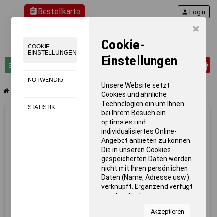
assignment
Bestellkarte
person
Login
×
Cookie-
COOKIE-
EINSTELLUNGEN
Einstellungen
0
view_headline
search
NOTWENDIG
Unsere Website setzt
chevron_right
chevron_right
chevron_right
chevron_right
Turnen
Sprungkästen
Sprungkasten Zubehör
Rutschbrett
Cookies und ähnliche
Technologien ein um Ihnen
STATISTIK
bei Ihrem Besuch ein
optimales und
individualisiertes Online-
Angebot anbieten zu können.
Die in unseren Cookies
gespeicherten Daten werden
nicht mit Ihren persönlichen
Daten (Name, Adresse usw.)
verknüpft. Ergänzend verfügt
sie über Tools von
Kooperationspartnern für
Akzeptieren
Statistiken zur Nutzung