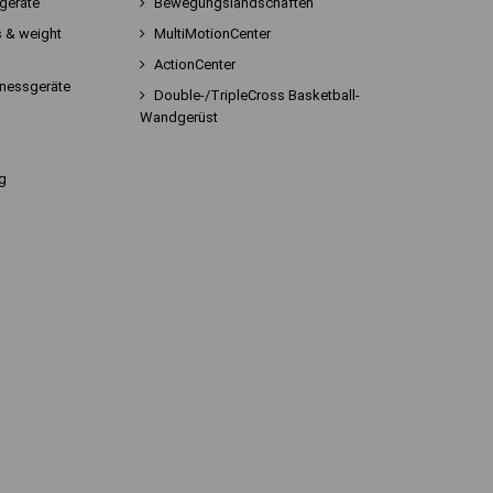
sgeräte
Bewegungslandschaften
 & weight
MultiMotionCenter
ActionCenter
tnessgeräte
Double-/TripleCross Basketball-
Wandgerüst
g