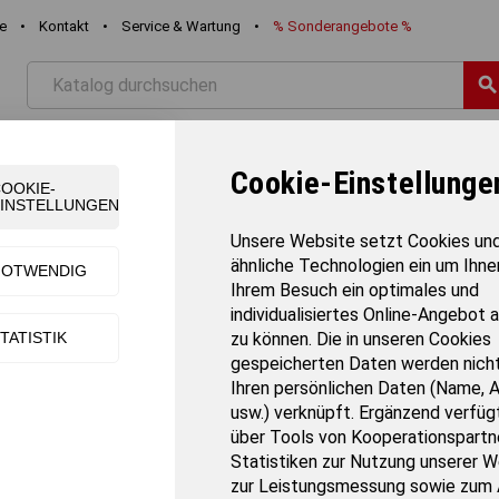
re
•
Kontakt
•
Service & Wartung
•
%
Sonderangebote
%
searc
STIK
FREIZEIT
SCHWIMMEN
TEAMSPORT
TURNE
Cookie-Einstellunge
OOKIE-
INSTELLUNGEN
Übungsschwebebalken
Unsere Website setzt Cookies un
ähnliche Technologien ein um Ihne
NOTWENDIG
Ihrem Besuch ein optimales und
BENZ Massivholz Übungsschwebebalke
individualisiertes Online-Angebot 
TATISTIK
zu können. Die in unseren Cookies
Artikel-Nr.:
3240
gespeicherten Daten werden nicht
Gewicht:
15 kg
Ihren persönlichen Daten (Name, 
Verkaufseinheit:
Stück
usw.) verknüpft. Ergänzend verfügt
Versandart:
Frachtversand
über Tools von Kooperationspartne
Lieferzeit:
80-84 Tage
Statistiken zur Nutzung unserer W
zur Leistungsmessung sowie zum 
Mit 2 Holzquerschwellen, nicht höhenverstellbar, 16 cm hoch, Lauffläch