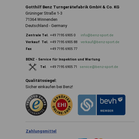
Gotthilf Benz Turngerätefabrik GmbH & Co. KG
Grüninger Straße 1-3
71364 Winnenden
Deutschland - Germany
Zentrale
Tel.
+49 7195 6905 0
info@benz-sport.de
Verkauf Tel.
+49 7195 6905 88
verkauf@benz-sport.de
Fax
+49 7195 6905 77
BENZ - Service für Inspektion und Wartung
+49 7195 6905 71
service@benz-sport.de
Tel
.
Qualitätssiegel:
Sicher einkaufen bei Benz!
Zahlungsmittel