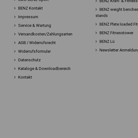
BENZ Kraft- & Fitnes
BENZ Kontakt
BENZ weight benches
stands
Impressum
BENZ Plate loaded Fi
Service & Wartung
BENZ Fitnesstower
Versandkosten/Zahlungsarten
BENZ Lü
AGB / Widerrufsrecht
Newsletter Anmeldun
Widerrufsformular
Datenschutz
Kataloge & Downloadbereich
Kontakt