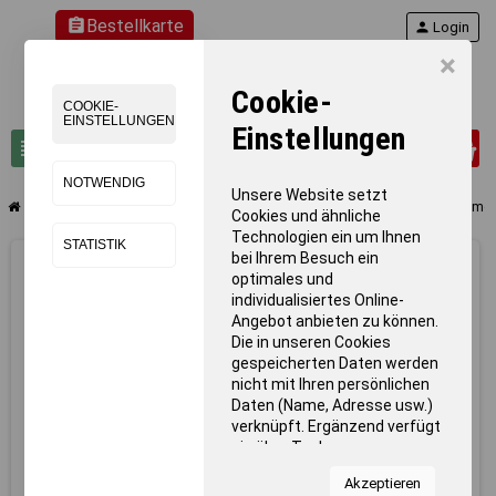
assignment
Bestellkarte
person
Login
×
Cookie-
COOKIE-
EINSTELLUNGEN
Einstellungen
0
view_headline
search
NOTWENDIG
Unsere Website setzt
chevron_right
chevron_right
chevron_right
chevron_right
Turnen
Kinderturnen
Bauelemente + Großbausteine
Quaderelemen
Cookies und ähnliche
Technologien ein um Ihnen
STATISTIK
bei Ihrem Besuch ein
optimales und
individualisiertes Online-
Angebot anbieten zu können.
Die in unseren Cookies
gespeicherten Daten werden
nicht mit Ihren persönlichen
Daten (Name, Adresse usw.)
verknüpft. Ergänzend verfügt
sie über Tools von
Kooperationspartnern für
Akzeptieren
Statistiken zur Nutzung