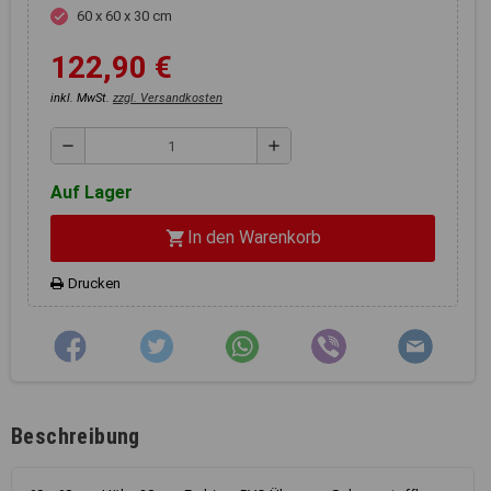
Registerkarten auf der linken
60 x 60 x 30 cm
check
Seite alle Ihre Cookie-
Einstellungen anzupassen.
122,90 €
inkl. MwSt.
zzgl. Versandkosten
remove
add
Auf Lager
In den Warenkorb
shopping_cart
Drucken
Beschreibung