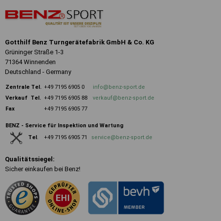
Gotthilf Benz Turngerätefabrik GmbH & Co. KG
Grüninger Straße 1-3
71364 Winnenden
Deutschland - Germany
Zentrale
Tel.
+49 7195 6905 0
info@benz-sport.de
Verkauf Tel.
+49 7195 6905 88
verkauf@benz-sport.de
Fax
+49 7195 6905 77
BENZ - Service für Inspektion und Wartung
+49 7195 6905 71
service@benz-sport.de
Tel
.
Qualitätssiegel:
Sicher einkaufen bei Benz!