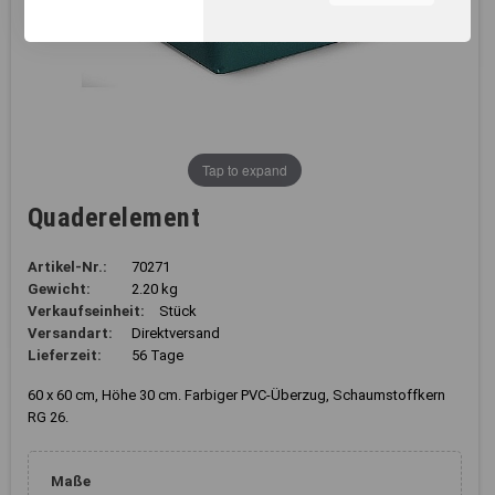
unserer Webseite, zur
Leistungsmessung sowie
zum Anzeigen relevanter
Inhalte. Durch Klicken auf
"Alles erlauben" stimmen Sie
dem Einsatz von Cookies und
ähnlichen Technologien zu
den vorgenannten Zwecken
Tap to expand
zu. Durch Klicken auf
„Einstellungen“ können Sie
Quaderelement
eine individuelle Auswahl
treffen und erteilte
Einwilligungen jederzeit für
Artikel-Nr.:
70271
die Zukunft widerrufen.
Gewicht:
2.20 kg
Nähere Informationen,
Verkaufseinheit:
Stück
insbesondere zu
Versandart:
Direktversand
Einstellungs- und
Lieferzeit:
56 Tage
Widerspruchsmöglichkeiten,
erhalten Sie in unserer
60 x 60 cm, Höhe 30 cm. Farbiger PVC-Überzug, Schaumstoffkern
Datenschutzerklärung
.
RG 26.
Sie können durch die
Navigation auf die
Maße