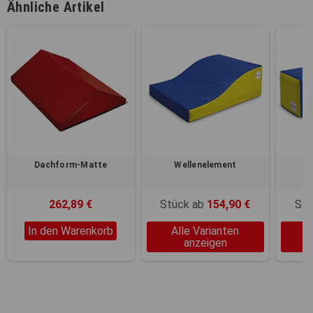
Ähnliche Artikel
Dachform-Matte
Wellenelement
262,89 €
Stück ab
154,90 €
Stü
In den Warenkorb
Alle Varianten
A
anzeigen