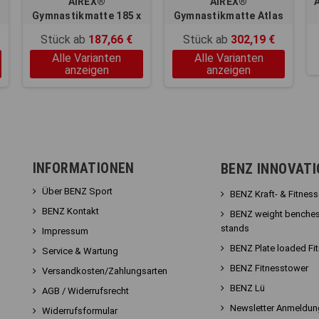
AIREX®
AIREX®
Gymnastikmatte 185 x
Gymnastikmatte Atlas
100 x 1,5 cm
Stück ab
187,66 €
Stück ab
302,19 €
Alle Varianten
Alle Varianten
anzeigen
anzeigen
INFORMATIONEN
BENZ INNOVAT
Über BENZ Sport
BENZ Kraft- & Fitnes
BENZ Kontakt
BENZ weight benches
stands
Impressum
BENZ Plate loaded Fi
Service & Wartung
BENZ Fitnesstower
Versandkosten/Zahlungsarten
BENZ Lü
AGB / Widerrufsrecht
Newsletter Anmeldun
Widerrufsformular