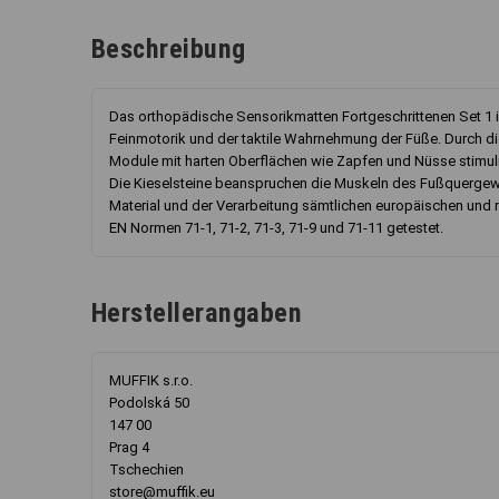
Beschreibung
Das orthopädische Sensorikmatten Fortgeschrittenen Set 1 
Feinmotorik und der taktile Wahrnehmung der Füße. Durch di
Module mit harten Oberflächen wie Zapfen und Nüsse stimuli
Die Kieselsteine beanspruchen die Muskeln des Fußquergewö
Material und der Verarbeitung sämtlichen europäischen und 
EN Normen 71-1, 71-2, 71-3, 71-9 und 71-11 getestet.
Herstellerangaben
MUFFIK s.r.o.
Podolská 50
147 00
Prag 4
Tschechien
store@muffik.eu