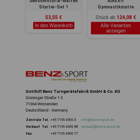
Sensomotorik-Matten
AIREX®
Starter-Set 1
Gymnastikmatte
Coronella
53,55 €
Stück ab
124,08 €
In den Warenkorb
Alle Varianten
anzeigen
Gotthilf Benz Turngerätefabrik GmbH & Co. KG
Grüninger Straße 1-3
71364 Winnenden
Deutschland - Germany
Zentrale
Tel.
+49 7195 6905 0
info@benz-sport.de
Verkauf Tel.
+49 7195 6905 88
verkauf@benz-sport.de
Fax
+49 7195 6905 77