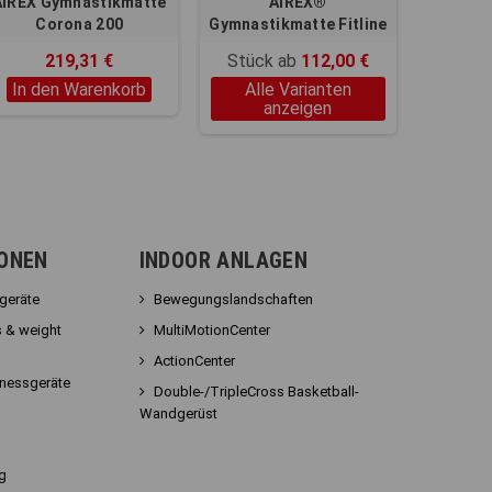
AIREX Gymnastikmatte
AIREX®
Corona 200
Gymnastikmatte Fitline
180 mit Ösen
219,31 €
Stück ab
112,00 €
In den Warenkorb
Alle Varianten
anzeigen
IONEN
INDOOR ANLAGEN
sgeräte
Bewegungslandschaften
 & weight
MultiMotionCenter
ActionCenter
tnessgeräte
Double-/TripleCross Basketball-
Wandgerüst
g