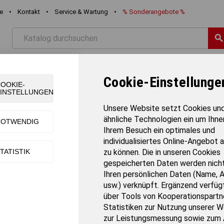
re
•
Kontakt
•
Service & Wartung
•
%
Sonderangebote
%
searc
STIK
FREIZEIT
SCHWIMMEN
TEAMSPORT
TURNE
Cookie-Einstellunge
OOKIE-
INSTELLUNGEN
e - Matten
chevron_right
Sensomotorik-Matten "Fortgeschrittener-Set 1"
Unsere Website setzt Cookies un
ähnliche Technologien ein um Ihne
NOTWENDIG
Ihrem Besuch ein optimales und
Sensomotorik-Matten "Fortgeschrittene
individualisiertes Online-Angebot 
TATISTIK
zu können. Die in unseren Cookies
Artikel-Nr.:
8123
gespeicherten Daten werden nicht
Gewicht:
5.84 kg
Ihren persönlichen Daten (Name, 
Verkaufseinheit:
Set
usw.) verknüpft. Ergänzend verfügt
Versandart:
Paketversand
über Tools von Kooperationspartne
Lieferzeit:
3-7 Tage
Statistiken zur Nutzung unserer W
zur Leistungsmessung sowie zum 
Mit den Sensorikmatten von Muffkin bieten Kindern ein spielerisches 