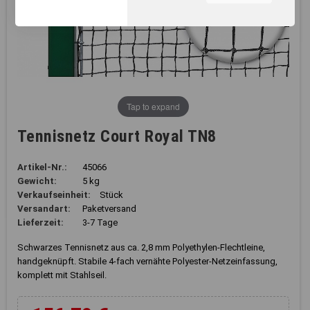
unserer Webseite, zur
Leistungsmessung sowie
zum Anzeigen relevanter
Inhalte. Durch Klicken auf
"Alles erlauben" stimmen Sie
dem Einsatz von Cookies und
ähnlichen Technologien zu
den vorgenannten Zwecken
Tap to expand
zu. Durch Klicken auf
„Einstellungen“ können Sie
Tennisnetz Court Royal TN8
eine individuelle Auswahl
treffen und erteilte
Einwilligungen jederzeit für
Artikel-Nr.:
45066
die Zukunft widerrufen.
Gewicht:
5 kg
Nähere Informationen,
Verkaufseinheit:
Stück
insbesondere zu
Versandart:
Paketversand
Einstellungs- und
Lieferzeit:
3-7 Tage
Widerspruchsmöglichkeiten,
erhalten Sie in unserer
Schwarzes Tennisnetz aus ca. 2,8 mm Polyethylen-Flechtleine,
Datenschutzerklärung
.
handgeknüpft. Stabile 4-fach vernähte Polyester-Netzeinfassung,
komplett mit Stahlseil.
Sie können durch die
Navigation auf die