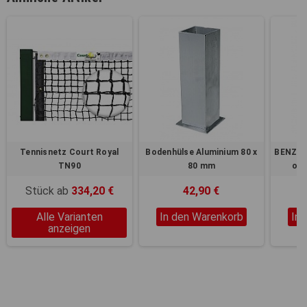
Tennisnetz Court Royal
Bodenhülse Aluminium 80 x
BENZ B
TN90
80 mm
out
Stück ab
334,20 €
42,90 €
Alle Varianten
In den Warenkorb
In
anzeigen