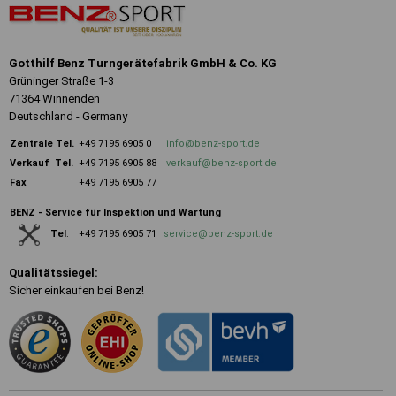
Gotthilf Benz Turngerätefabrik GmbH & Co. KG
Grüninger Straße 1-3
71364 Winnenden
Deutschland - Germany
Zentrale
Tel.
+49 7195 6905 0
info@benz-sport.de
Verkauf Tel.
+49 7195 6905 88
verkauf@benz-sport.de
Fax
+49 7195 6905 77
BENZ - Service für Inspektion und Wartung
+49 7195 6905 71
service@benz-sport.de
Tel
.
Qualitätssiegel:
Sicher einkaufen bei Benz!