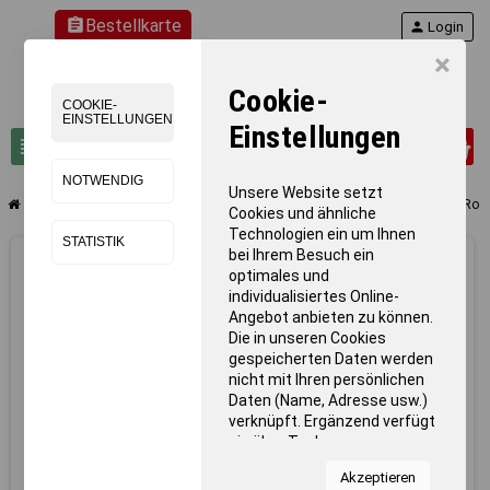
assignment
Bestellkarte
person
Login
×
Cookie-
COOKIE-
EINSTELLUNGEN
Einstellungen
0
view_headline
search
NOTWENDIG
Unsere Website setzt
chevron_right
chevron_right
chevron_right
chevron_right
Teamsport
Tennis
Tennisanlagen & -netze
Tennisnetz Court Roy
Cookies und ähnliche
Technologien ein um Ihnen
STATISTIK
bei Ihrem Besuch ein
optimales und
individualisiertes Online-
Angebot anbieten zu können.
Die in unseren Cookies
gespeicherten Daten werden
nicht mit Ihren persönlichen
Daten (Name, Adresse usw.)
verknüpft. Ergänzend verfügt
sie über Tools von
Kooperationspartnern für
Akzeptieren
Statistiken zur Nutzung