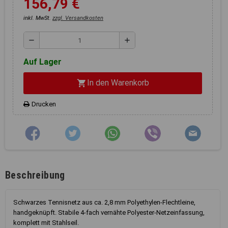
156,79 €
Registerkarten auf der linken
Seite alle Ihre Cookie-
inkl. MwSt.
zzgl. Versandkosten
Einstellungen anzupassen.
remove
add
Auf Lager
In den Warenkorb
shopping_cart
Drucken
Beschreibung
Schwarzes Tennisnetz aus ca. 2,8 mm Polyethylen-Flechtleine,
handgeknüpft. Stabile 4-fach vernähte Polyester-Netzeinfassung,
komplett mit Stahlseil.