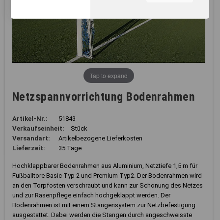
unserer Webseite, zur
Leistungsmessung sowie
zum Anzeigen relevanter
Inhalte. Durch Klicken auf
"Alles erlauben" stimmen Sie
dem Einsatz von Cookies und
ähnlichen Technologien zu
den vorgenannten Zwecken
Tap to expand
zu. Durch Klicken auf
„Einstellungen“ können Sie
Netzspannvorrichtung Bodenrahmen
eine individuelle Auswahl
treffen und erteilte
Einwilligungen jederzeit für
Artikel-Nr.:
51843
die Zukunft widerrufen.
Verkaufseinheit:
Stück
Nähere Informationen,
Versandart:
Artikelbezogene Lieferkosten
insbesondere zu
Lieferzeit:
35 Tage
Einstellungs- und
Widerspruchsmöglichkeiten,
Hochklappbarer Bodenrahmen aus Aluminium, Netztiefe 1,5 m für
erhalten Sie in unserer
Fußballtore Basic Typ 2 und Premium Typ2. Der Bodenrahmen wird
Datenschutzerklärung
.
an den Torpfosten verschraubt und kann zur Schonung des Netzes
und zur Rasenpflege einfach hochgeklappt werden. Der
Sie können durch die
Bodenrahmen ist mit einem Stangensystem zur Netzbefestigung
Navigation auf die
ausgestattet. Dabei werden die Stangen durch angeschweisste