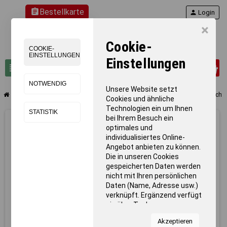
assignment
Bestellkarte
person
Login
×
Cookie-
COOKIE-
EINSTELLUNGEN
Einstellungen
0
view_headline
search
NOTWENDIG
Unsere Website setzt
chevron_right
chevron_right
chevron_right
chevron_right
Teamsport
Fußball
Fußball-Tore 7.32 x 2.44 m
Netzspannvorrich
Cookies und ähnliche
Technologien ein um Ihnen
STATISTIK
bei Ihrem Besuch ein
optimales und
individualisiertes Online-
Angebot anbieten zu können.
Die in unseren Cookies
gespeicherten Daten werden
nicht mit Ihren persönlichen
Daten (Name, Adresse usw.)
verknüpft. Ergänzend verfügt
sie über Tools von
Kooperationspartnern für
Akzeptieren
Statistiken zur Nutzung