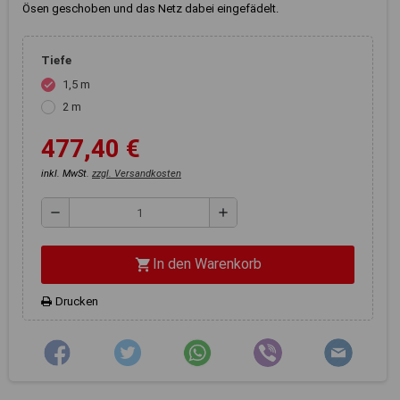
Registerkarten auf der linken
Ösen geschoben und das Netz dabei eingefädelt.
Seite alle Ihre Cookie-
Einstellungen anzupassen.
Tiefe
1,5 m
check
2 m
477,40 €
inkl. MwSt.
zzgl. Versandkosten
remove
add
In den Warenkorb
shopping_cart
Drucken