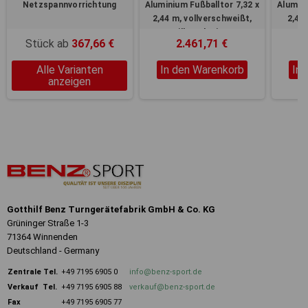
Netzspannvorrichtung
Aluminium Fußballtor 7,32 x
Alumini
2,44 m, vollverschweißt,
2,44
silber eloxiert
v
Stück ab
367,66 €
2.461,71 €
Alle Varianten
In den Warenkorb
In
anzeigen
Gotthilf Benz Turngerätefabrik GmbH & Co. KG
Grüninger Straße 1-3
71364 Winnenden
Deutschland - Germany
Zentrale
Tel.
+49 7195 6905 0
info@benz-sport.de
Verkauf Tel.
+49 7195 6905 88
verkauf@benz-sport.de
Fax
+49 7195 6905 77