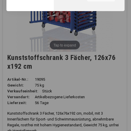
unserer Webseite, zur
Leistungsmessung sowie
zum Anzeigen relevanter
Inhalte. Durch Klicken auf
"Alles erlauben" stimmen Sie
dem Einsatz von Cookies und
ähnlichen Technologien zu
den vorgenannten Zwecken
Tap to expand
zu. Durch Klicken auf
„Einstellungen“ können Sie
Kunststoffschrank 3 Fächer, 126x76
eine individuelle Auswahl
x192 cm
treffen und erteilte
Einwilligungen jederzeit für
die Zukunft widerrufen.
Artikel-Nr.:
19095
Nähere Informationen,
Gewicht:
75 kg
insbesondere zu
Verkaufseinheit:
Stück
Einstellungs- und
Versandart:
Artikelbezogene Lieferkosten
Widerspruchsmöglichkeiten,
Lieferzeit:
56 Tage
erhalten Sie in unserer
Datenschutzerklärung
.
Kunststoffschrank 3 Fächer, 126x76x192 cm, mobil, mit 3
Innenfächern für Sport- und Schwimmausrüstung, abnehmbare
Sie können durch die
Regale, rostfrei mit hohem Hygienestandard, Gewicht 75 kg, unfrei
Navigation auf die
ab Herstellerwerk