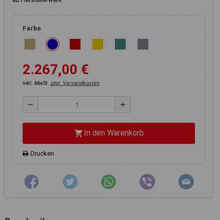
Registerkarten auf der linken
Seite alle Ihre Cookie-
Einstellungen anzupassen.
Farbe
2.267,00 €
inkl. MwSt.
zzgl. Versandkosten
remove
add
In den Warenkorb
shopping_cart
Drucken