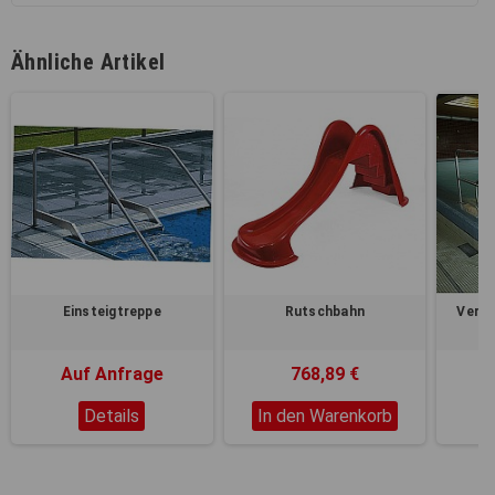
Ähnliche Artikel
Einsteigtreppe
Rutschbahn
Vers
Auf Anfrage
768,89 €
Details
In den Warenkorb