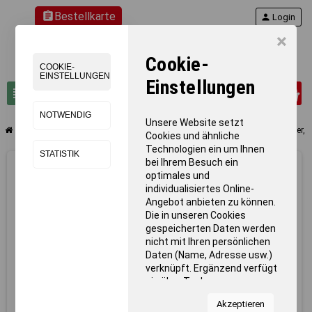
assignment
Bestellkarte
person
Login
×
Cookie-
COOKIE-
EINSTELLUNGEN
Einstellungen
0
view_headline
search
NOTWENDIG
Unsere Website setzt
chevron_right
chevron_right
chevron_right
Schwimmen
Schwimmbad-Einrichtung
Kunststoffschrank 3 Fächer,
Cookies und ähnliche
Technologien ein um Ihnen
STATISTIK
bei Ihrem Besuch ein
optimales und
individualisiertes Online-
Angebot anbieten zu können.
Die in unseren Cookies
gespeicherten Daten werden
nicht mit Ihren persönlichen
Daten (Name, Adresse usw.)
verknüpft. Ergänzend verfügt
sie über Tools von
Kooperationspartnern für
Akzeptieren
Statistiken zur Nutzung