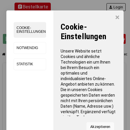
assignment
Bestellkarte
person
Login
×
Cookie-
COOKIE-
EINSTELLUNGEN
Einstellungen
0
view_headline
search
NOTWENDIG
Unsere Website setzt
chevron_right
chevron_right
chevron_right
Schwimmen
Schwimmbad-Einrichtung
Kunststoff Trolley, ohne Deck
Cookies und ähnliche
Technologien ein um Ihnen
STATISTIK
bei Ihrem Besuch ein
optimales und
individualisiertes Online-
Angebot anbieten zu können.
Die in unseren Cookies
gespeicherten Daten werden
nicht mit Ihren persönlichen
Daten (Name, Adresse usw.)
verknüpft. Ergänzend verfügt
sie über Tools von
Kooperationspartnern für
Akzeptieren
Statistiken zur Nutzung