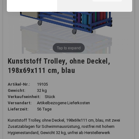
unserer Webseite, zur
Leistungsmessung sowie
zum Anzeigen relevanter
Inhalte. Durch Klicken auf
"Alles erlauben" stimmen Sie
dem Einsatz von Cookies und
ähnlichen Technologien zu
den vorgenannten Zwecken
Tap to expand
zu. Durch Klicken auf
„Einstellungen“ können Sie
Kunststoff Trolley, ohne Deckel,
eine individuelle Auswahl
198x69x111 cm, blau
treffen und erteilte
Einwilligungen jederzeit für
die Zukunft widerrufen.
Artikel-Nr.:
19105
Nähere Informationen,
Gewicht:
32 kg
insbesondere zu
Verkaufseinheit:
Stück
Einstellungs- und
Versandart:
Artikelbezogene Lieferkosten
Widerspruchsmöglichkeiten,
Lieferzeit:
56 Tage
erhalten Sie in unserer
Datenschutzerklärung
.
Kunststoff Trolley, ohne Deckel, 198x69x111 cm, blau, mit zwei
Zusatzablagen für Schwimmausrüstung, rostfrei mit hohem
Sie können durch die
Hygienestandard, Gewicht 32 kg, unfrei ab Herstellerwerk
Navigation auf die