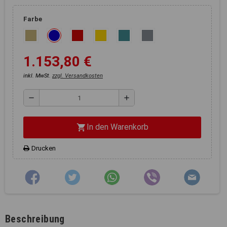
Registerkarten auf der linken
Seite alle Ihre Cookie-
Farbe
Einstellungen anzupassen.
1.153,80 €
inkl. MwSt.
zzgl. Versandkosten
remove
add
In den Warenkorb
shopping_cart
Drucken
Beschreibung