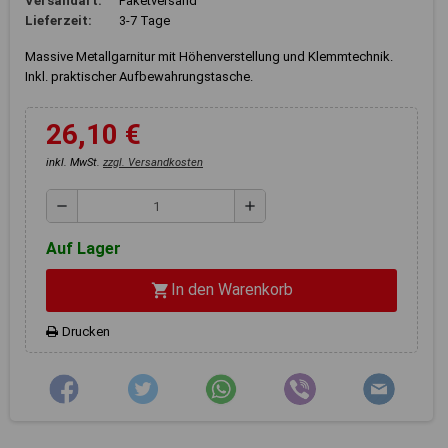
Versandart:
Paketversand
Registerkarten auf der linken
Lieferzeit:
3-7 Tage
Seite alle Ihre Cookie-
Einstellungen anzupassen.
Massive Metallgarnitur mit Höhenverstellung und Klemmtechnik.
Inkl. praktischer Aufbewahrungstasche.
26,10 €
inkl. MwSt.
zzgl. Versandkosten
remove
add
Auf Lager
In den Warenkorb
shopping_cart
Drucken