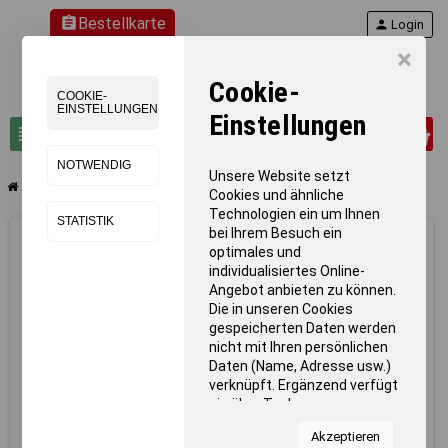
assignment
Bestellkarte
person
Login
×
Cookie-
COOKIE-
EINSTELLUNGEN
Einstellungen
0
view_headline
search
NOTWENDIG
Unsere Website setzt
chevron_right
chevron_right
Racketsport
Tischtennistisch-Netzbefestigung Netzgarnitur Klick
Cookies und ähnliche
Technologien ein um Ihnen
STATISTIK
bei Ihrem Besuch ein
optimales und
individualisiertes Online-
Angebot anbieten zu können.
Die in unseren Cookies
gespeicherten Daten werden
nicht mit Ihren persönlichen
Daten (Name, Adresse usw.)
verknüpft. Ergänzend verfügt
sie über Tools von
Kooperationspartnern für
Akzeptieren
Statistiken zur Nutzung