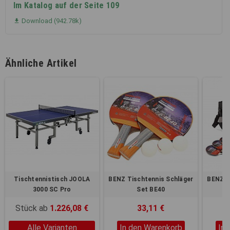
Im Katalog auf der Seite 109
Download (942.78k)

Ähnliche Artikel
Tischtennistisch JOOLA
BENZ Tischtennis Schläger
BENZ T
3000 SC Pro
Set BE40
Stück ab
1.226,08 €
33,11 €
Alle Varianten
In den Warenkorb
In