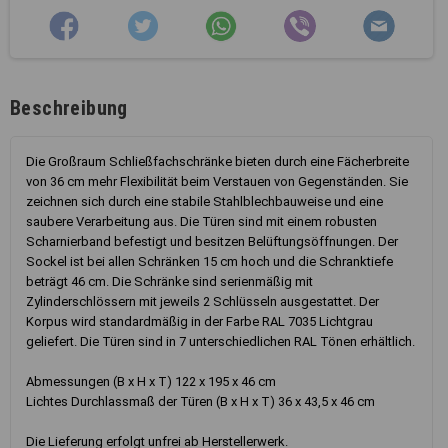
Beschreibung
Die Großraum Schließfachschränke bieten durch eine Fächerbreite
von 36 cm mehr Flexibilität beim Verstauen von Gegenständen. Sie
zeichnen sich durch eine stabile Stahlblechbauweise und eine
saubere Verarbeitung aus. Die Türen sind mit einem robusten
Scharnierband befestigt und besitzen Belüftungsöffnungen. Der
Sockel ist bei allen Schränken 15 cm hoch und die Schranktiefe
beträgt 46 cm. Die Schränke sind serienmäßig mit
Zylinderschlössern mit jeweils 2 Schlüsseln ausgestattet. Der
Korpus wird standardmäßig in der Farbe RAL 7035 Lichtgrau
geliefert. Die Türen sind in 7 unterschiedlichen RAL Tönen erhältlich.
Abmessungen (B x H x T) 122 x 195 x 46 cm
Lichtes Durchlassmaß der Türen (B x H x T) 36 x 43,5 x 46 cm
Die Lieferung erfolgt unfrei ab Herstellerwerk.