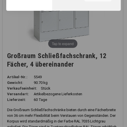
unserer Webseite, zur
Leistungsmessung sowie
zum Anzeigen relevanter
Inhalte. Durch Klicken auf
"Alles erlauben" stimmen Sie
dem Einsatz von Cookies und
ähnlichen Technologien zu
den vorgenannten Zwecken
Tap to expand
zu. Durch Klicken auf
„Einstellungen“ können Sie
Großraum Schließfachschrank, 12
eine individuelle Auswahl
Fächer, 4 übereinander
treffen und erteilte
Einwilligungen jederzeit für
die Zukunft widerrufen.
Artikel-Nr.:
5549
Nähere Informationen,
Gewicht:
90.70 kg
insbesondere zu
Verkaufseinheit:
Stück
Einstellungs- und
Versandart:
Artikelbezogene Lieferkosten
Widerspruchsmöglichkeiten,
Lieferzeit:
60 Tage
erhalten Sie in unserer
Datenschutzerklärung
.
Die Großraum Schließfachschränke bieten durch eine Fächerbreite
von 36 cm mehr Flexibilität beim Verstauen von Gegenständen. Der
Sie können durch die
Korpus wird standardmäßig in der Farbe RAL 7035 Lichtgrau
Navigation auf die
geliefert. Die Türen sind in 7 unterschiedlichen RAL Tönen erhältlich.