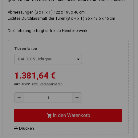
Registerkarten auf der linken
Seite alle Ihre Cookie-
Abmessungen (B x H x T) 122 x 195 x 46 cm
Einstellungen anzupassen.
Lichtes Durchlassmaß der Türen (B x H x T) 36 x 43,5 x 46 cm
Die Lieferung erfolgt unfrei ab Herstellerwerk.
Türenfarbe
1.381,64 €
inkl. MwSt.
zzgl. Versandkosten
remove
add
In den Warenkorb
shopping_cart
Drucken