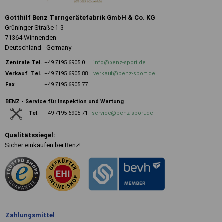
Gotthilf Benz Turngerätefabrik GmbH & Co. KG
Grüninger Straße 1-3
71364 Winnenden
Deutschland - Germany
Zentrale
Tel.
+49 7195 6905 0
info@benz-sport.de
Verkauf Tel.
+49 7195 6905 88
verkauf@benz-sport.de
Fax
+49 7195 6905 77
BENZ - Service für Inspektion und Wartung
+49 7195 6905 71
service@benz-sport.de
Tel
.
Qualitätssiegel:
Sicher einkaufen bei Benz!
Zahlungsmittel