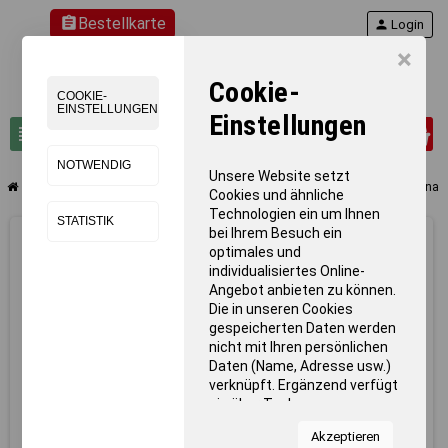
assignment
Bestellkarte
person
Login
×
Cookie-
COOKIE-
EINSTELLUNGEN
Einstellungen
0
view_headline
search
NOTWENDIG
Unsere Website setzt
chevron_right
chevron_right
Objekteinrichtung
Großraum Schließfachschrank, 12 Fächer, 4 übereinan
Cookies und ähnliche
Technologien ein um Ihnen
STATISTIK
bei Ihrem Besuch ein
optimales und
individualisiertes Online-
Angebot anbieten zu können.
Die in unseren Cookies
gespeicherten Daten werden
nicht mit Ihren persönlichen
Daten (Name, Adresse usw.)
verknüpft. Ergänzend verfügt
sie über Tools von
Kooperationspartnern für
Akzeptieren
Statistiken zur Nutzung