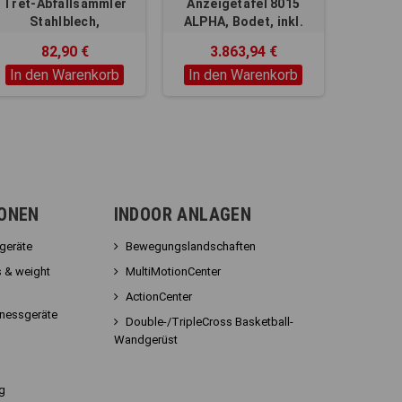
Tret-Abfallsammler
Anzeigetafel 8015
Stahlblech,
ALPHA, Bodet, inkl.
Fassungsvermögen 12
Scorepad Bedienpult
82,90 €
3.863,94 €
Liter,
In den Warenkorb
In den Warenkorb
IONEN
INDOOR ANLAGEN
sgeräte
Bewegungslandschaften
 & weight
MultiMotionCenter
ActionCenter
tnessgeräte
Double-/TripleCross Basketball-
Wandgerüst
g