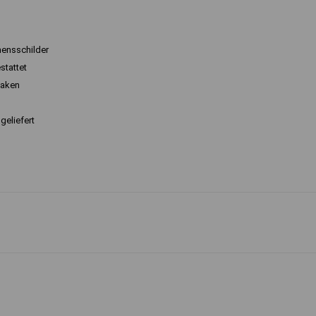
mensschilder
stattet
Haken
geliefert