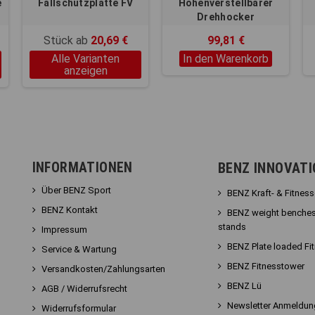
e
Fallschutzplatte FV
Höhenverstellbarer
Drehhocker
Stück ab
20,69 €
99,81 €
Alle Varianten
In den Warenkorb
anzeigen
INFORMATIONEN
BENZ INNOVAT
Über BENZ Sport
BENZ Kraft- & Fitnes
BENZ Kontakt
BENZ weight benches
stands
Impressum
BENZ Plate loaded Fi
Service & Wartung
BENZ Fitnesstower
Versandkosten/Zahlungsarten
BENZ Lü
AGB / Widerrufsrecht
Newsletter Anmeldun
Widerrufsformular