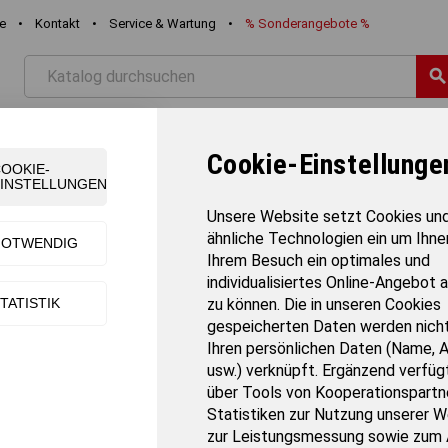
re
•
Kontakt
•
Service & Wartung
•
%
Sonderangebote
%
searc
STIK
FREIZEIT
SCHWIMMEN
TEAMSPORT
TURNE
Cookie-Einstellunge
OOKIE-
INSTELLUNGEN
l, 3 Abteile
Unsere Website setzt Cookies un
ähnliche Technologien ein um Ihne
NOTWENDIG
Ihrem Besuch ein optimales und
Garderobenschrank mit Sockel, 3 Abtei
individualisiertes Online-Angebot 
TATISTIK
zu können. Die in unseren Cookies
Artikel-Nr.:
5370
gespeicherten Daten werden nicht
Gewicht:
56.30 kg
Ihren persönlichen Daten (Name, 
Verkaufseinheit:
Stück
usw.) verknüpft. Ergänzend verfügt
Versandart:
Artikelbezogene Lieferkosten
über Tools von Kooperationspartne
Lieferzeit:
60 Tage
Statistiken zur Nutzung unserer W
zur Leistungsmessung sowie zum 
Stabile Stahlblechbauweise