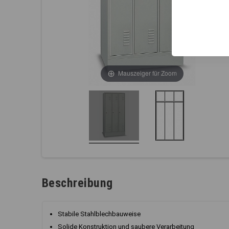
Mauszeiger für Zoom
Beschreibung
Stabile Stahlblechbauweise
Solide Konstruktion und saubere Verarbeitung