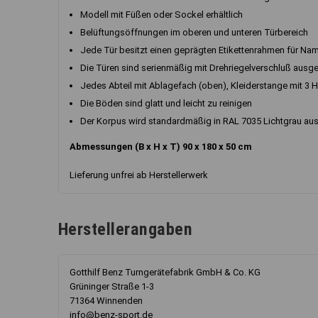
Modell mit Füßen oder Sockel erhältlich
Belüftungsöffnungen im oberen und unteren Türbereich
Jede Tür besitzt einen geprägten Etikettenrahmen für Na
Die Türen sind serienmäßig mit Drehriegelverschluß ausge
Jedes Abteil mit Ablagefach (oben), Kleiderstange mit 3 
Die Böden sind glatt und leicht zu reinigen
Der Korpus wird standardmäßig in RAL 7035 Lichtgrau aus
Abmessungen (B x H x T) 90 x 180 x 50 cm
Lieferung unfrei ab Herstellerwerk
Herstellerangaben
Gotthilf Benz Turngerätefabrik GmbH & Co. KG
Grüninger Straße 1-3
71364 Winnenden
info@benz-sport.de