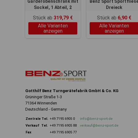
Garderobenschrank mit
Benz Sport Sportflies
Sockel, 1 Abteil, 2
Dreieck
Fächer
Stück ab
319,79 €
Stück ab
6,90 €
Alle Varianten
Alle Varianten
anzeigen
anzeigen
Gotthilf Benz Turngerätefabrik GmbH & Co. KG
Grüninger Straße 1-3
71364 Winnenden
Deutschland - Germany
Zentrale
Tel.
+49 7195 6905 0
info@benz-sport.de
Verkauf Tel.
+49 7195 6905 88
verkauf@benz-sport.de
Fax
+49 7195 6905 77