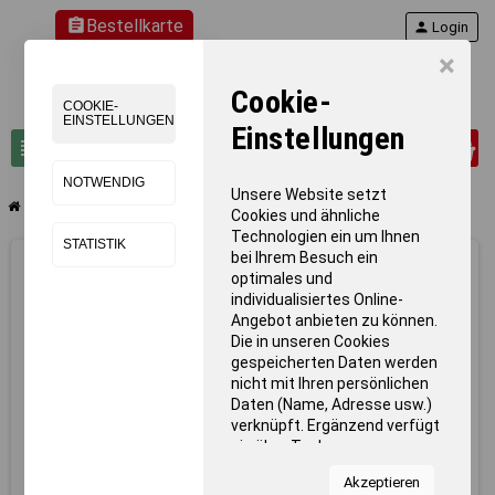
assignment
Bestellkarte
person
Login
×
Cookie-
COOKIE-
EINSTELLUNGEN
Einstellungen
0
view_headline
search
NOTWENDIG
Unsere Website setzt
chevron_right
chevron_right
Leichtathletik
Hallen-Stoßkugel, PVC
Cookies und ähnliche
Technologien ein um Ihnen
STATISTIK
bei Ihrem Besuch ein
optimales und
individualisiertes Online-
Angebot anbieten zu können.
Die in unseren Cookies
gespeicherten Daten werden
nicht mit Ihren persönlichen
Daten (Name, Adresse usw.)
verknüpft. Ergänzend verfügt
sie über Tools von
Kooperationspartnern für
Akzeptieren
Statistiken zur Nutzung