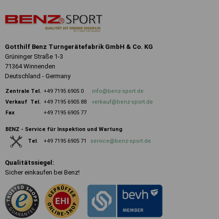
Gotthilf Benz Turngerätefabrik GmbH & Co. KG
Grüninger Straße 1-3
71364 Winnenden
Deutschland - Germany
Zentrale
Tel.
+49 7195 6905 0
info@benz-sport.de
Verkauf Tel.
+49 7195 6905 88
verkauf@benz-sport.de
Fax
+49 7195 6905 77
BENZ - Service für Inspektion und Wartung
+49 7195 6905 71
service@benz-sport.de
Tel
.
Qualitätssiegel:
Sicher einkaufen bei Benz!