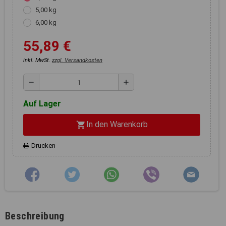
Registerkarten auf der linken
5,00 kg
Seite alle Ihre Cookie-
Einstellungen anzupassen.
6,00 kg
55,89 €
inkl. MwSt.
zzgl. Versandkosten
remove
add
Auf Lager
In den Warenkorb
shopping_cart
Drucken
Beschreibung