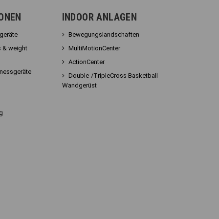
IONEN
INDOOR ANLAGEN
sgeräte
Bewegungslandschaften
 & weight
MultiMotionCenter
ActionCenter
tnessgeräte
Double-/TripleCross Basketball-
Wandgerüst
g