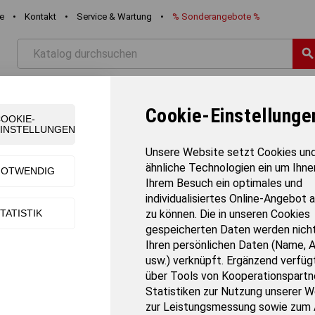
re
•
Kontakt
•
Service & Wartung
•
%
Sonderangebote
%
searc
STIK
FREIZEIT
SCHWIMMEN
TEAMSPORT
TURNE
Cookie-Einstellunge
OOKIE-
INSTELLUNGEN
Unsere Website setzt Cookies un
ähnliche Technologien ein um Ihne
NOTWENDIG
Ihrem Besuch ein optimales und
DYNAIR® Ballkissen® Senso®
individualisiertes Online-Angebot 
TATISTIK
zu können. Die in unseren Cookies
Artikel-Nr.:
41523
gespeicherten Daten werden nicht
Gewicht:
1 kg
Ihren persönlichen Daten (Name, 
Verkaufseinheit:
Stück
usw.) verknüpft. Ergänzend verfügt
Versandart:
Paketversand
über Tools von Kooperationspartne
Lieferzeit:
3-7 Tage
Statistiken zur Nutzung unserer W
zur Leistungsmessung sowie zum 
Das Original Dynair Senso Ballkissen ist ein luftgefülltes und dynamis