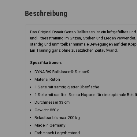
Beschreibung
Das Original Dynair Senso Ballkissen ist ein luftgefülltes u
und Fitnesstraining im Sitzen, Stehen und Liegen verwendet.
ständig und unmittelbar minimale Bewegungen auf den Körper
Ein Training ganz ohne zusätzlichen Zeitaufwand.
Spezifikationen:
DYNAIR® Ballkissen® Senso®
Material Ruton
1 Seite mit samtig glatter Oberfläche
1 Seite mit sanften Senso Noppen für eine optimale Belüf
Durchmesser 33 cm
Gewicht 850 g
Belastbar bis max. 200 kg
Made in Germany
Farbe nach Lagerbestand