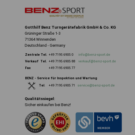
Gotthilf Benz Turngerätefabrik GmbH & Co. KG
Grüninger Straße 1-3
71364 Winnenden
Deutschland - Germany
Zentrale
Tel.
+49 7195 6905 0
info@benz-sport.de
Verkauf Tel.
+49 7195 6905 88
verkauf@benz-sport.de
Fax
+49 7195 6905 77
BENZ - Service für Inspektion und Wartung
+49 7195 6905 71
service@benz-sport.de
Tel
.
Qualitätssiegel:
Sicher einkaufen bei Benz!