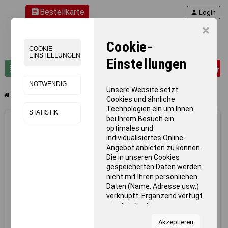
assignment
Bestellkarte
person
Login
×
Cookie-
COOKIE-
EINSTELLUNGEN
Einstellungen
0
view_headline
search
NOTWENDIG
Unsere Website setzt
chevron_right
chevron_right
chevron_right
Gymnastik
Gymnastikseile
Rundtau
Cookies und ähnliche
Technologien ein um Ihnen
STATISTIK
bei Ihrem Besuch ein
optimales und
individualisiertes Online-
Angebot anbieten zu können.
Die in unseren Cookies
gespeicherten Daten werden
nicht mit Ihren persönlichen
Daten (Name, Adresse usw.)
verknüpft. Ergänzend verfügt
sie über Tools von
Kooperationspartnern für
Akzeptieren
Statistiken zur Nutzung