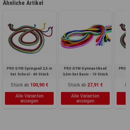
Ähnliche Artikel
PRO GYM Springseil 2,5 m
PRO GYM Gymnastikseil
PRO GY
Set School - 40 Stück
3,0m Set Basic - 10 Stück
Stück ab
100,90 €
Stück ab
27,91 €
Me
Alle Varianten
Alle Varianten
A
anzeigen
anzeigen