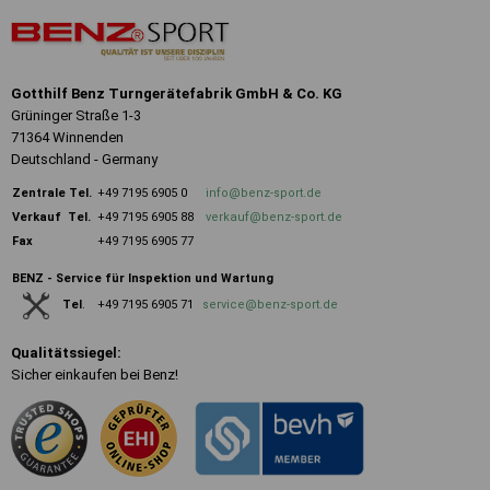
Gotthilf Benz Turngerätefabrik GmbH & Co. KG
Grüninger Straße 1-3
71364 Winnenden
Deutschland - Germany
Zentrale
Tel.
+49 7195 6905 0
info@benz-sport.de
Verkauf Tel.
+49 7195 6905 88
verkauf@benz-sport.de
Fax
+49 7195 6905 77
BENZ - Service für Inspektion und Wartung
+49 7195 6905 71
service@benz-sport.de
Tel
.
Qualitätssiegel:
Sicher einkaufen bei Benz!