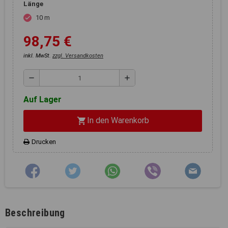
Registerkarten auf der linken
Länge
Seite alle Ihre Cookie-
10 m
check
Einstellungen anzupassen.
98,75 €
inkl. MwSt.
zzgl. Versandkosten
remove
add
Auf Lager
In den Warenkorb
shopping_cart
Drucken
Beschreibung