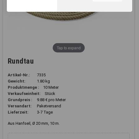
unserer Webseite, zur
Leistungsmessung sowie
zum Anzeigen relevanter
Inhalte. Durch Klicken auf
"Alles erlauben" stimmen Sie
dem Einsatz von Cookies und
ähnlichen Technologien zu
den vorgenannten Zwecken
Tap to expand
zu. Durch Klicken auf
„Einstellungen“ können Sie
Rundtau
eine individuelle Auswahl
treffen und erteilte
Einwilligungen jederzeit für
Artikel-Nr.:
7335
die Zukunft widerrufen.
Gewicht:
1.80 kg
Nähere Informationen,
Produktmenge :
10 Meter
insbesondere zu
Verkaufseinheit:
Stück
Einstellungs- und
Grundpreis :
9.88 € pro Meter
Widerspruchsmöglichkeiten,
Versandart:
Paketversand
erhalten Sie in unserer
Lieferzeit:
3-7 Tage
Datenschutzerklärung
.
Aus Hanfseil, Ø 20 mm, 10 m.
Sie können durch die
Navigation auf die