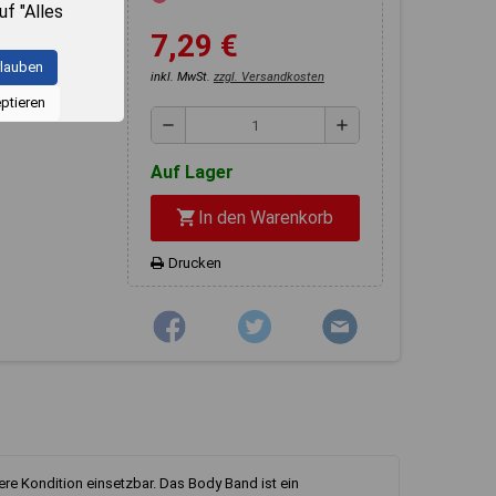
uf "Alles
eigerung der
z von
7,29 €
insetzbar. Das
en zu den
rlauben
inkl. MwSt.
zzgl. Versandkosten
Klicken
ptieren
e
remove
add
teilte
kunft
Auf Lager
In den Warenkorb
shopping_cart
en Sie in
Drucken
f die
 alle
sen.
sere Kondition einsetzbar. Das Body Band ist ein