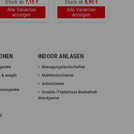
Stück ab
7,15 €
Stück ab
8,90 €
Alle Varianten
Alle Varianten
anzeigen
anzeigen
IONEN
INDOOR ANLAGEN
sgeräte
Bewegungslandschaften
 & weight
MultiMotionCenter
ActionCenter
tnessgeräte
Double-/TripleCross Basketball-
Wandgerüst
g