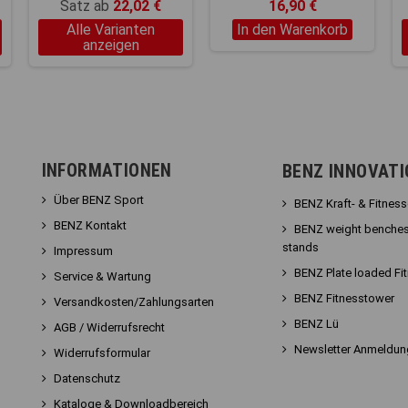
Satz ab
22,02 €
16,90 €
Alle Varianten
In den Warenkorb
anzeigen
INFORMATIONEN
BENZ INNOVAT
Über BENZ Sport
BENZ Kraft- & Fitnes
BENZ Kontakt
BENZ weight benches
stands
Impressum
BENZ Plate loaded Fi
Service & Wartung
BENZ Fitnesstower
Versandkosten/Zahlungsarten
BENZ Lü
AGB / Widerrufsrecht
Newsletter Anmeldun
Widerrufsformular
Datenschutz
Kataloge & Downloadbereich