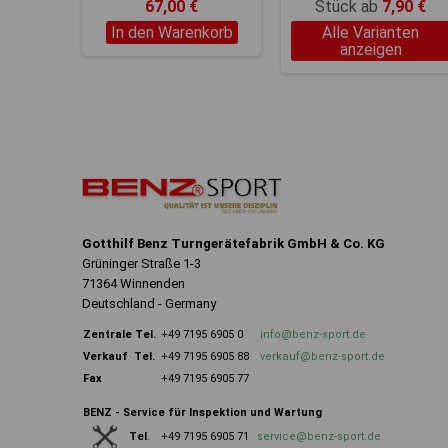
67,00 €
Stück ab
7,90 €
In den Warenkorb
Alle Varianten
anzeigen
Gotthilf Benz Turngerätefabrik GmbH & Co. KG
Grüninger Straße 1-3
71364 Winnenden
Deutschland - Germany
Zentrale
Tel.
+49 7195 6905 0
info@benz-sport.de
Verkauf Tel.
+49 7195 6905 88
verkauf@benz-sport.de
Fax
+49 7195 6905 77
BENZ - Service für Inspektion und Wartung
+49 7195 6905 71
service@benz-sport.de
Tel
.