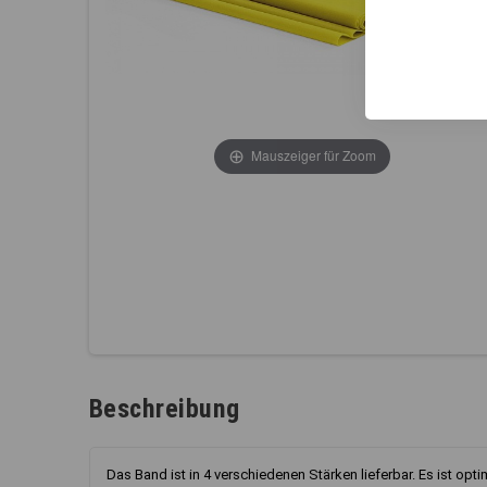
Mauszeiger für Zoom
Beschreibung
Das Band ist in 4 verschiedenen Stärken lieferbar. Es ist op