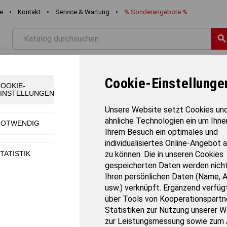
re
•
Kontakt
•
Service & Wartung
•
%
Sonderangebote
%
searc
STIK
FREIZEIT
SCHWIMMEN
TEAMSPORT
TURNE
Cookie-Einstellunge
OOKIE-
INSTELLUNGEN
Body Band 145 mm breit, 2,5 m lang
Unsere Website setzt Cookies un
ähnliche Technologien ein um Ihne
NOTWENDIG
Ihrem Besuch ein optimales und
Body Band 145 mm breit, 2,5 m lang
individualisiertes Online-Angebot 
TATISTIK
zu können. Die in unseren Cookies
Artikel-Nr.:
8804
gespeicherten Daten werden nicht
Gewicht:
0.25 kg
Ihren persönlichen Daten (Name, 
Produktmenge :
2.5 Meter
usw.) verknüpft. Ergänzend verfügt
Verkaufseinheit:
Stück
über Tools von Kooperationspartne
Grundpreis :
2.92 € pro Meter
Statistiken zur Nutzung unserer W
Versandart:
Paketversand
zur Leistungsmessung sowie zum 
Lieferzeit:
3-7 Tage