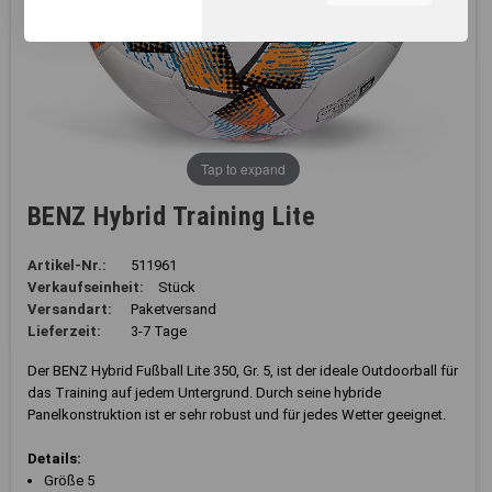
unserer Webseite, zur
Leistungsmessung sowie
zum Anzeigen relevanter
Inhalte. Durch Klicken auf
"Alles erlauben" stimmen Sie
dem Einsatz von Cookies und
ähnlichen Technologien zu
den vorgenannten Zwecken
Tap to expand
zu. Durch Klicken auf
„Einstellungen“ können Sie
BENZ Hybrid Training Lite
eine individuelle Auswahl
treffen und erteilte
Einwilligungen jederzeit für
Artikel-Nr.:
511961
die Zukunft widerrufen.
Verkaufseinheit:
Stück
Nähere Informationen,
Versandart:
Paketversand
insbesondere zu
Lieferzeit:
3-7 Tage
Einstellungs- und
Widerspruchsmöglichkeiten,
Der BENZ Hybrid Fußball Lite 350, Gr. 5, ist der ideale Outdoorball für
erhalten Sie in unserer
das Training auf jedem Untergrund. Durch seine hybride
Datenschutzerklärung
.
Panelkonstruktion ist er sehr robust und für jedes Wetter geeignet.
Sie können durch die
Details:
Navigation auf die
Größe 5