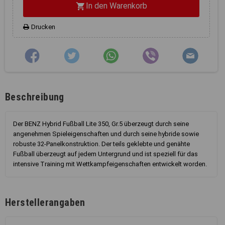
In den Warenkorb
shopping_cart
Drucken
Beschreibung
Der BENZ Hybrid Fußball Lite 350, Gr.5 überzeugt durch seine
angenehmen Spieleigenschaften und durch seine hybride sowie
robuste 32-Panelkonstruktion. Der teils geklebte und genähte
Fußball überzeugt auf jedem Untergrund und ist speziell für das
intensive Training mit Wettkampfeigenschaften entwickelt worden.
Herstellerangaben