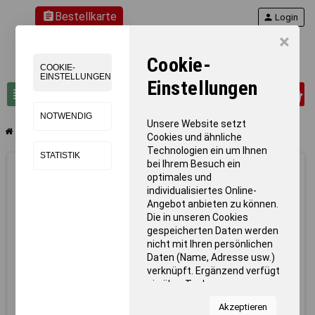
assignment
Bestellkarte
person
Login
×
Cookie-
COOKIE-
EINSTELLUNGEN
Einstellungen
0
view_headline
search
NOTWENDIG
Unsere Website setzt
chevron_right
chevron_right
chevron_right
Bälle
Fußbälle
BENZ Hybrid Training Lite
Cookies und ähnliche
Technologien ein um Ihnen
STATISTIK
bei Ihrem Besuch ein
optimales und
individualisiertes Online-
Angebot anbieten zu können.
Die in unseren Cookies
gespeicherten Daten werden
nicht mit Ihren persönlichen
Daten (Name, Adresse usw.)
verknüpft. Ergänzend verfügt
sie über Tools von
Kooperationspartnern für
Akzeptieren
Statistiken zur Nutzung