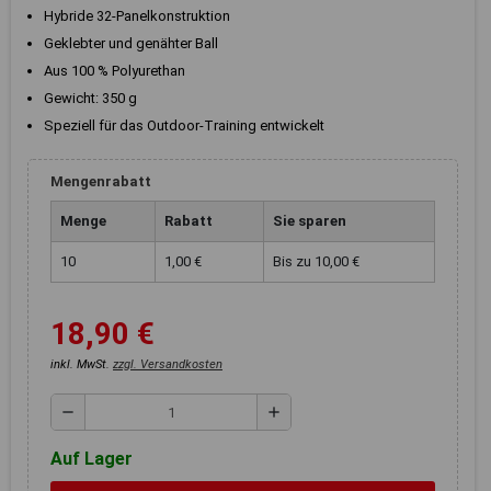
Registerkarten auf der linken
Hybride 32-Panelkonstruktion
Seite alle Ihre Cookie-
Geklebter und genähter Ball
Einstellungen anzupassen.
Aus 100 % Polyurethan
Gewicht: 350 g
Speziell für das Outdoor-Training entwickelt
Mengenrabatt
Menge
Rabatt
Sie sparen
10
1,00 €
Bis zu 10,00 €
18,90 €
inkl. MwSt.
zzgl. Versandkosten
remove
add
Auf Lager