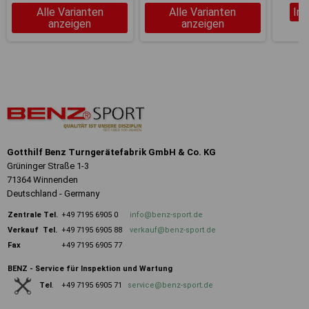
Alle Varianten
Alle Varianten
In
anzeigen
anzeigen
Gotthilf Benz Turngerätefabrik GmbH & Co. KG
Grüninger Straße 1-3
71364 Winnenden
Deutschland - Germany
Zentrale
Tel.
+49 7195 6905 0
info@benz-sport.de
Verkauf Tel.
+49 7195 6905 88
verkauf@benz-sport.de
Fax
+49 7195 6905 77
BENZ - Service für Inspektion und Wartung
+49 7195 6905 71
service@benz-sport.de
Tel
.